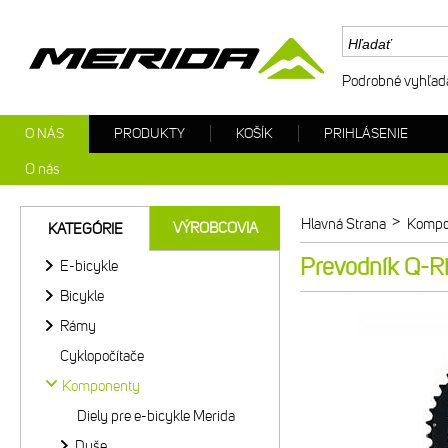
Podrobné vyhľad
O NÁS
PRODUKTY
KOŠÍK
PRIHLÁSENIE
O nás
>
Hlavná Strana
Kompo
VÝROBCOVIA
KATEGÓRIE
Prevodník Q-R
E-bicykle
Bicykle
Rámy
Cyklopočítače
Komponenty
Diely pre e-bicykle Merida
Duše