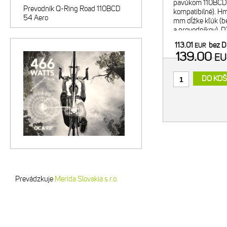
pavúkom 110BCD
Prevodník Q-Ring Road 110BCD
kompatibilné). H
54 Aero
mm dĺžke kľúk (b
a prevodníkov). D
umožňuje nastave
113.01
bez 
EUR
Technológia Holl
139.00
E
DO KOŠ
Prevádzkuje
Merida Slovakia s.r.o.