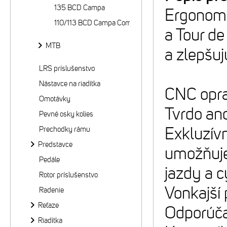
135 BCD Campa
Ergonomi
110/113 BCD Campa Compact
a Tour de
MTB
a zlepšuj
LRS príslušenstvo
Nástavce na riadítka
CNC opra
Omotávky
Tvrdo ano
Pevné osky kolies
Exkluzív
Prechodky rámu
Predstavce
umožňuje 
Pedále
jazdy a c
Rotor príslušenstvo
Vonkajší 
Radenie
Reťaze
Odporúča
Riadítka