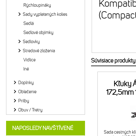
Kompatib
Rýchloupináky
(Compact
Sady vypletených kolies
Sedlá
Sedlové objímky
Sedlovky
Stredové zloženia
Vidlice
Súvisiace produkty
Iné
Kľuky 
Doplnky
172,5mm 
Oblečenie
Prilby
Obuv / Tretry
NAPOSLEDY NAVŠTÍVENÉ
Sada cestných k