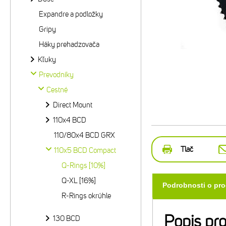
Expandre a podložky
Gripy
Háky prehadzovača
Kľuky
Prevodníky
Cestné
Direct Mount
110x4 BCD
110/80x4 BCD GRX
Tlač
110x5 BCD Compact
Q-Rings [10%]
Q-XL [16%]
Podrobnosti o pr
R-Rings okrúhle
Popis pr
130 BCD