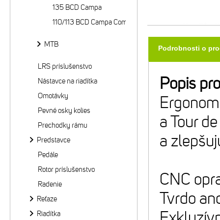
135 BCD Campa
110/113 BCD Campa Compact
MTB
Podrobnosti o pr
LRS príslušenstvo
Popis pr
Nástavce na riadítka
Omotávky
Ergonomi
Pevné osky kolies
a Tour de
Prechodky rámu
a zlepšuj
Predstavce
Pedále
Rotor príslušenstvo
CNC opra
Radenie
Tvrdo ano
Reťaze
Exkluzív
Riadítka