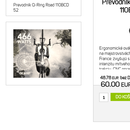
Prevodní
Prevodník Q-Ring Road 110BCD
11
52
Ergonomické ovál
na majstrovstvách
France: zvyšujú s
intenzitu mŕtveho
trakciu. CNC opr
alumínium. Tvrdo 
48.78
bez 
EUR
Exkluzívny OCP 
60.00
EU
positio
DO KOŠ