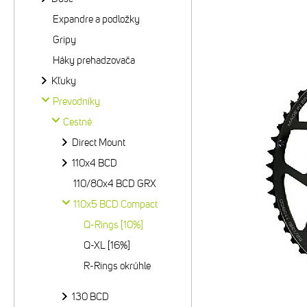
Expandre a podložky
Gripy
Háky prehadzovača
Kľuky
Prevodníky
Cestné
Direct Mount
110x4 BCD
110/80x4 BCD GRX
110x5 BCD Compact
Q-Rings [10%]
Q-XL [16%]
R-Rings okrúhle
130 BCD