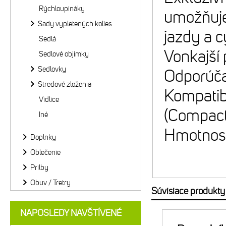
Rýchloupináky
umožňuje 
Sady vypletených kolies
jazdy a c
Sedlá
Vonkajší 
Sedlové objímky
Sedlovky
Odporúča
Stredové zloženia
Kompatib
Vidlice
(Compact
Iné
Hmotnosť
Doplnky
Oblečenie
Prilby
Obuv / Tretry
Súvisiace produkty
NAPOSLEDY NAVŠTÍVENÉ