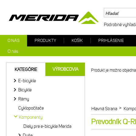
Podrobné vyhľad
O NÁS
PRODUKTY
KOŠÍK
PRIHLÁSENIE
O nás
VÝROBCOVIA
KATEGÓRIE
Produkt je možno objednat
E-bicykle
Bicykle
Rámy
Cyklopočítače
>
Hlavná Strana
Kompo
Komponenty
Prevodník Q-R
Diely pre e-bicykle Merida
Duše