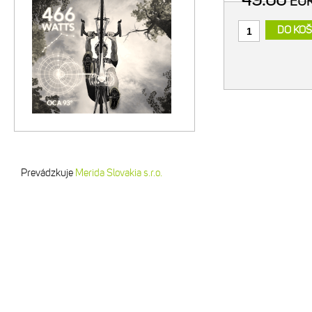
49.00
EU
Kompatibi
DO KOŠ
Prevádzkuje
Merida Slovakia s.r.o.