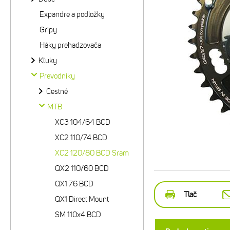
Expandre a podložky
Gripy
Háky prehadzovača
Kľuky
Prevodníky
Cestné
MTB
XC3 104/64 BCD
XC2 110/74 BCD
XC2 120/80 BCD Sram
QX2 110/60 BCD
QX1 76 BCD
Tlač
QX1 Direct Mount
SM 110x4 BCD