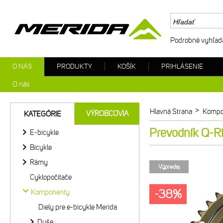
Podrobné vyhľad
O NÁS
PRODUKTY
KOŠÍK
PRIHLÁSENIE
O nás
>
Hlavná Strana
Kompo
VÝROBCOVIA
KATEGÓRIE
Prevodník Q-
E-bicykle
Bicykle
Rámy
Výpredaj
Cyklopočítače
-38%
Komponenty
Diely pre e-bicykle Merida
Duše