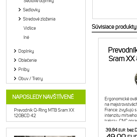
Sedlové objímky
Sedlovky
Stredové zloženia
Súvisiace produkty
Vidlice
Iné
Prevodní
Doplnky
Sram XX
Oblečenie
Prilby
Obuv / Tretry
NAPOSLEDY NAVŠTÍVENÉ
Ergonomické ovál
na majstrovstvách
France: zvyšujú s
Prevodník Q-Ring MTB Sram XX
intenzitu mŕtveho
120BCD 42
trakciu. CNC opr
alumínium. Tvrdo 
39.84
bez 
EUR
Vnútorný prevod