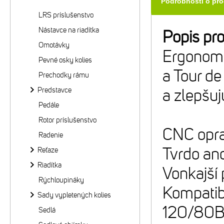
Podrobnosti o pr
LRS príslušenstvo
Nástavce na riadítka
Popis pr
Omotávky
Ergonomi
Pevné osky kolies
a Tour de
Prechodky rámu
Predstavce
a zlepšuj
Pedále
Rotor príslušenstvo
CNC opra
Radenie
Tvrdo ano
Reťaze
Riadítka
Vonkajší
Rýchloupináky
Kompatib
Sady vypletených kolies
120/80B
Sedlá