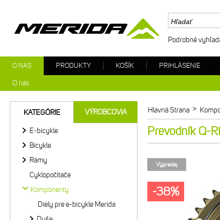
Podrobné vyhľad
O NÁS
PRODUKTY
KOŠÍK
PRIHLÁSENIE
O nás
>
Hlavná Strana
Kompo
VÝROBCOVIA
KATEGÓRIE
Prevodník Q-
E-bicykle
Bicykle
Rámy
Výpredaj
Cyklopočítače
-38%
Komponenty
Diely pre e-bicykle Merida
Duše