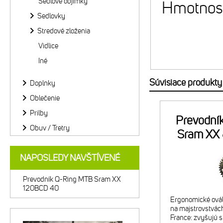
Sedlové objímky
Hmotnosť
Sedlovky
Stredové zloženia
Vidlice
Iné
Súvisiace produkty
Doplnky
Oblečenie
Prilby
Prevodní
Obuv / Tretry
Sram XX
NAPOSLEDY NAVŠTÍVENÉ
Prevodník Q-Ring MTB Sram XX
120BCD 40
Ergonomické ovál
na majstrovstvách
France: zvyšujú s