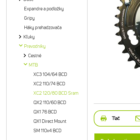
Expandre a podložky
Gripy
Háky prehadzovača
Kľuky
Prevodníky
Cestné
MTB
XC3 104/64 BCD
XC2 110/74 BCD
XC2 120/80 BCD Sram
QX2 110/60 BCD
QX1 76 BCD
Tlač
QX1 Direct Mount
SM 110x4 BCD