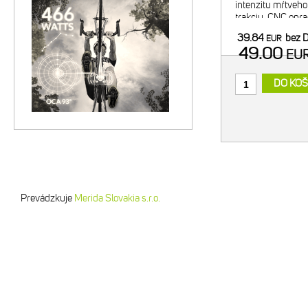
intenzitu mŕtveho
trakciu. CNC opr
alumínium. Tvrdo 
39.84
bez 
EUR
Vnútorný prevod
49.00
EU
Kompatibi
DO KOŠ
Prevádzkuje
Merida Slovakia s.r.o.