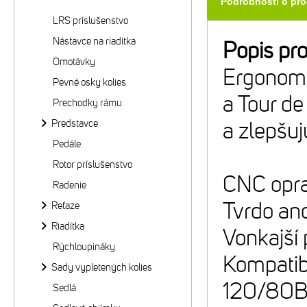
Podrobnosti o pr
LRS príslušenstvo
Nástavce na riadítka
Popis pr
Omotávky
Ergonomi
Pevné osky kolies
a Tour de
Prechodky rámu
Predstavce
a zlepšuj
Pedále
Rotor príslušenstvo
CNC opra
Radenie
Tvrdo ano
Reťaze
Riadítka
Vonkajší
Rýchloupináky
Kompatib
Sady vypletených kolies
120/80B
Sedlá