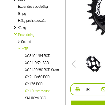
Expandre a podložky
Gripy
Háky prehadzovača
Kľuky
Prevodníky
Cestné
MTB
XC3 104/64 BCD
XC2 110/74 BCD
XC2 120/80 BCD Sram
QX2 110/60 BCD
QX1 76 BCD
Tlač
QX1 Direct Mount
SM 110x4 BCD