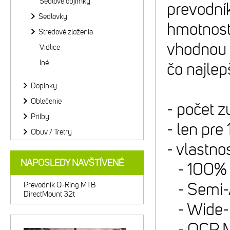
Sedlové objímky
prevodník
Sedlovky
hmotnosti
Stredové zloženia
vhodnou o
Vidlice
Iné
čo najlepš
Doplnky
Oblečenie
- počet z
Prilby
- len pr
Obuv / Tretry
- vlastnos
NAPOSLEDY NAVŠTÍVENÉ
- 100% C
- Semi-A
Prevodník Q-Ring MTB
DirectMount 32t
- Wide-N
- OCP Mo