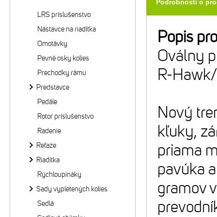
Podrobnosti o pr
LRS príslušenstvo
Nástavce na riadítka
Popis pr
Omotávky
Oválny p
Pevné osky kolies
R-Hawk/R
Prechodky rámu
Predstavce
Pedále
Nový tre
Rotor príslušenstvo
kľuky, zá
Radenie
Reťaze
priama m
Riadítka
pavúka a
Rýchloupináky
gramov v
Sady vypletených kolies
prevodní
Sedlá