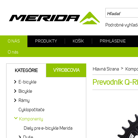
Podrobné vyhľad
O NÁS
PRODUKTY
KOŠÍK
PRIHLÁSENIE
O nás
>
Hlavná Strana
Kompo
VÝROBCOVIA
KATEGÓRIE
Prevodník Q-R
E-bicykle
Bicykle
Rámy
Cyklopočítače
Komponenty
Diely pre e-bicykle Merida
Duše