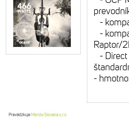
prevodní
- kompat
- kompat
Raptor/
- Direct
štandard
- hmotnos
Prevádzkuje
Merida Slovakia s.r.o.