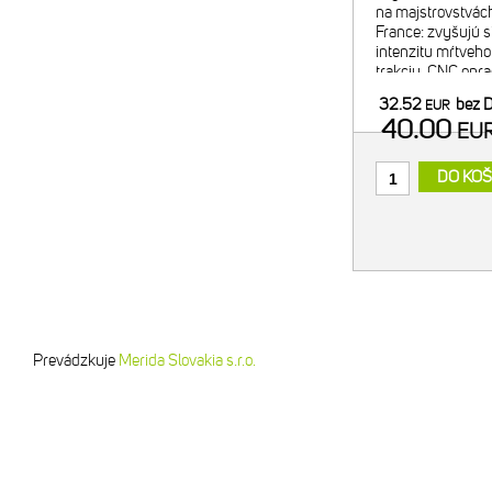
na majstrovstvách
France: zvyšujú s
intenzitu mŕtveho
trakciu. CNC opr
alumínium. Tvrdo 
32.52
bez 
EUR
Exkluzívny OCP 
40.00
EU
positio
DO KOŠ
Prevádzkuje
Merida Slovakia s.r.o.