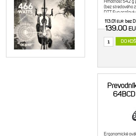
Hmotnosť 542 g p
(bez stredového z
DTT Evo oceľová 
nastavenie šírky 
113.01
bez 
EUR
Hollowminium II. 
139.00
E
DO KOŠ
Prevodní
64BCD 
Ergonomické ovál