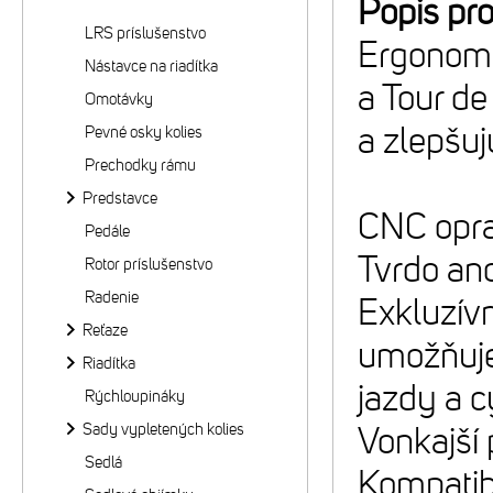
Popis pr
LRS príslušenstvo
Ergonomi
Nástavce na riadítka
a Tour de
Omotávky
a zlepšuj
Pevné osky kolies
Prechodky rámu
Predstavce
CNC opra
Pedále
Tvrdo ano
Rotor príslušenstvo
Radenie
Exkluzív
Reťaze
umožňuje 
Riadítka
jazdy a c
Rýchloupináky
Sady vypletených kolies
Vonkajší
Sedlá
Kompatib