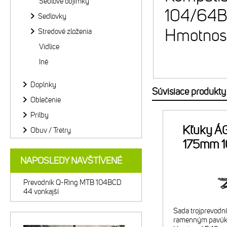
Sedlové objímky
104/64BC
Sedlovky
Hmotnosť
Stredové zloženia
Vidlice
Iné
Doplnky
Súvisiace produkty
Oblečenie
Prilby
Kľuky Á
Obuv / Tretry
175mm 1
NAPOSLEDY NAVŠTÍVENÉ
Prevodník Q-Ring MTB 104BCD
44 vonkajší
Sada trojprevodn
ramenným pavú