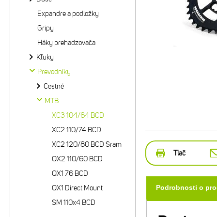
Expandre a podložky
Gripy
Háky prehadzovača
Kľuky
Prevodníky
Cestné
MTB
XC3 104/64 BCD
XC2 110/74 BCD
XC2 120/80 BCD Sram
Tlač
QX2 110/60 BCD
QX1 76 BCD
QX1 Direct Mount
Podrobnosti o pr
SM 110x4 BCD