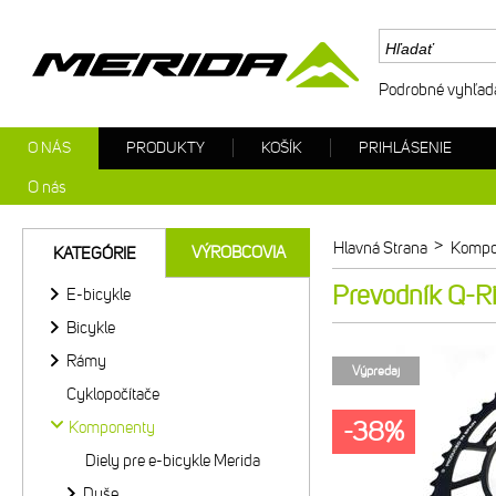
Podrobné vyhľad
O NÁS
PRODUKTY
KOŠÍK
PRIHLÁSENIE
O nás
>
Hlavná Strana
Kompo
VÝROBCOVIA
KATEGÓRIE
Prevodník Q-R
E-bicykle
Bicykle
Rámy
Výpredaj
Cyklopočítače
-38%
Komponenty
Diely pre e-bicykle Merida
Duše