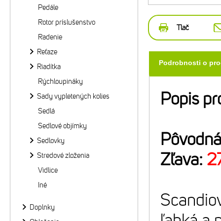
Pedále
Rotor príslušenstvo
Tlač
Radenie
Reťaze
Podrobnosti o pr
Riadítka
Rýchloupináky
Popis pr
Sady vypletených kolies
Sedlá
Sedlové objímky
Pôvodná
Sedlovky
Zľava:
2
Stredové zloženia
Vidlice
Iné
Scandio
Doplnky
ľahká a 