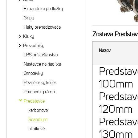
Expandre a podložky
Gripy
Háky prehadzovača
Zostava
Predsta
Kľuky
Prevodníky
Názov
LRS príslušenstvo
Nástavce na riadítka
Predsta
Omotávky
100mm
Pevné osky kolies
Prechodky rámu
Predsta
Predstavce
120mm
karbónové
Predsta
Scandium
hliníkové
130mm