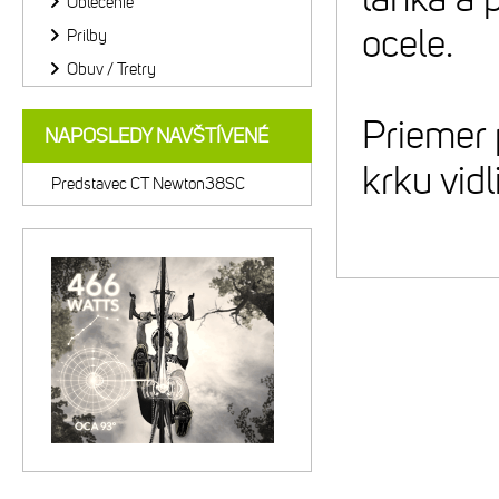
Oblečenie
ocele.
Prilby
Obuv / Tretry
Priemer 
NAPOSLEDY NAVŠTÍVENÉ
krku vid
Predstavec CT Newton38SC