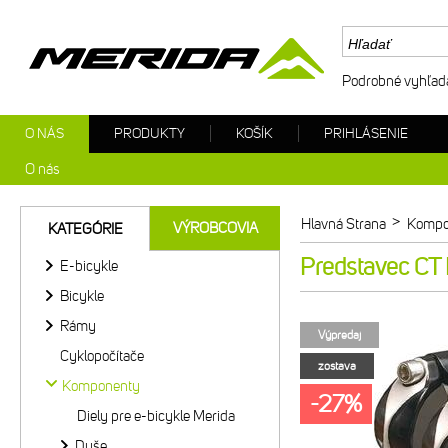
Podrobné vyhľad
O NÁS
PRODUKTY
KOŠÍK
PRIHLÁSENIE
O nás
>
Hlavná Strana
Kompo
VÝROBCOVIA
KATEGÓRIE
Predstavec C
E-bicykle
Bicykle
Rámy
Výpredaj
Cyklopočítače
zostava
Komponenty
-27%
Diely pre e-bicykle Merida
Duše