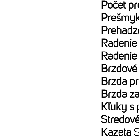
Počet p
Prešmyk
Prehadz
Radenie
Radenie
Brzdové
Brzda p
Brzda z
Kľuky s 
Stredové
Kazeta
S