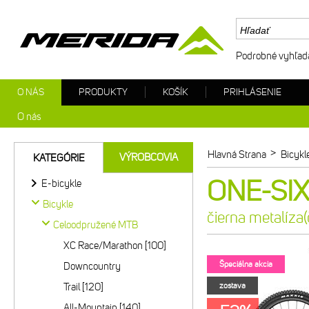
Podrobné vyhľad
O NÁS
PRODUKTY
KOŠÍK
PRIHLÁSENIE
O nás
>
Hlavná Strana
Bicykl
VÝROBCOVIA
KATEGÓRIE
ONE-SIXT
E-bicykle
Bicykle
čierna metalíza
Celoodpružené MTB
XC Race/Marathon [100]
Špeciálna akcia
Downcountry
Trail [120]
zostava
All-Mountain [140]