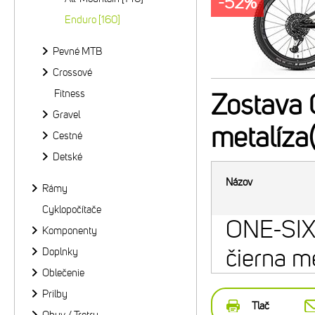
-52%
Enduro [160]
Pevné MTB
Crossové
Fitness
Zostava
Gravel
metalíza
Cestné
Detské
Názov
Rámy
Cyklopočítače
ONE-SIX
Komponenty
čierna m
Doplnky
Oblečenie
Prilby
Tlač