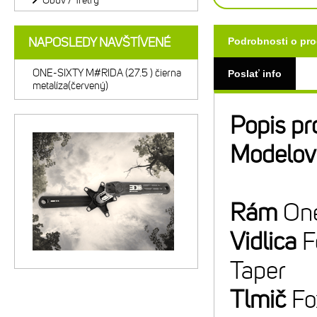
Obuv / Tretry
NAPOSLEDY NAVŠTÍVENÉ
Podrobnosti o pr
ONE-SIXTY M#RIDA (27.5 ) čierna
Poslať info
metalíza(červený)
Popis pr
Modelov
Rám
One
Vidlica
F
Taper
Tlmič
Fox