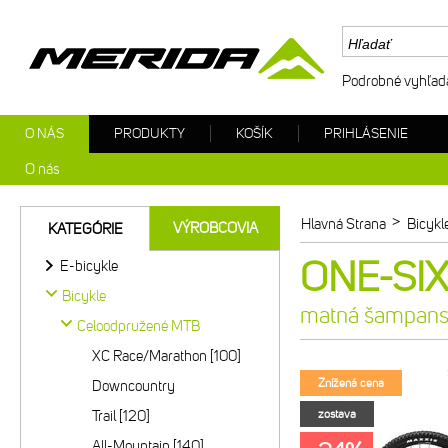
Podrobné vyhľad
O NÁS
PRODUKTY
KOŠÍK
PRIHLÁSENIE
O nás
>
Hlavná Strana
Bicykl
VÝROBCOVIA
KATEGÓRIE
ONE-SIX
E-bicykle
Bicykle
matná šampans
Celoodpružené MTB
XC Race/Marathon [100]
Znížená cena
Downcountry
Trail [120]
zostava
All-Mountain [140]