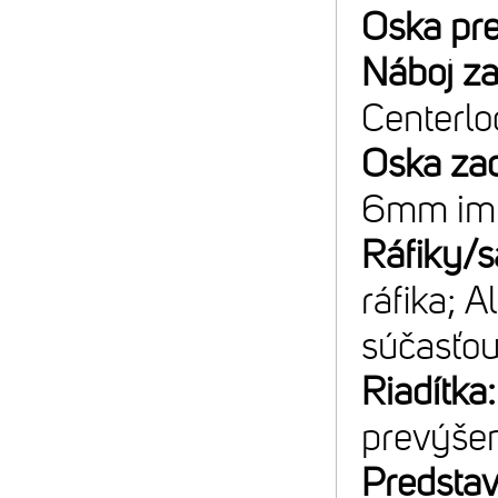
Oska pr
Náboj z
Centerlo
Oska za
6mm im
Ráfiky/s
ráfika; 
súčasťou
Riadítka
prevýše
Predsta