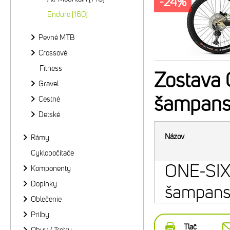
-24%
Enduro [160]
Pevné MTB
Crossové
Fitness
Zostava
Gravel
šampans
Cestné
Detské
Názov
Rámy
Cyklopočítače
ONE-SI
Komponenty
Doplnky
šampans
Oblečenie
Prilby
Tlač