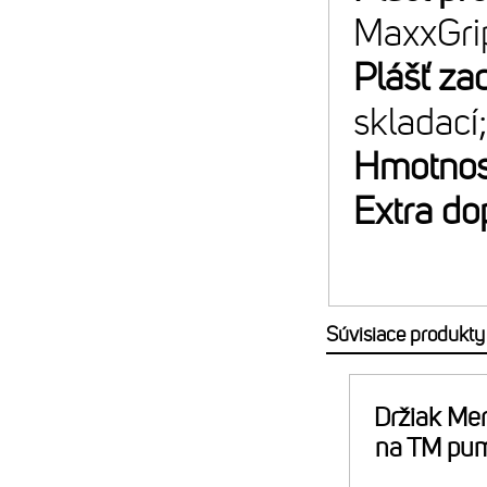
MaxxGri
Plášť za
skladací
Hmotnos
Extra do
Súvisiace produkty
Držiak Mer
na TM pu