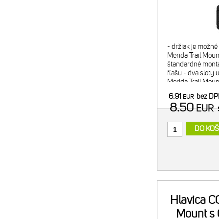
- držiak je možn
Merida Trail Mount
štandardné montá
fľašu - dva sloty 
Merida Trail Mou
náplň alebo 2x C
6.91
bez D
EUR
minipumpy) - pom
8.50
EUR
DO KOŠ
Hlavica CO
Mount s