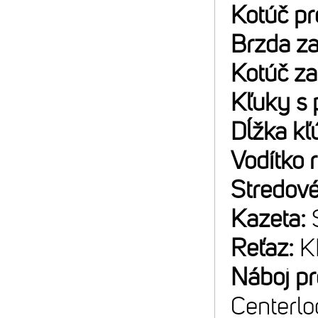
Kotúč p
Brzda z
Kotúč z
Kľuky s 
Dĺžka kľ
Vodítko 
Stredové
Kazeta:
Reťaz:
K
Náboj p
Centerlo