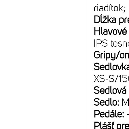
riadítok;
Dĺžka pr
Hlavové 
IPS tesn
Gripy/o
Sedlovk
XS-S/1
Sedlová
Sedlo:
M
Pedále:
Plášť pr