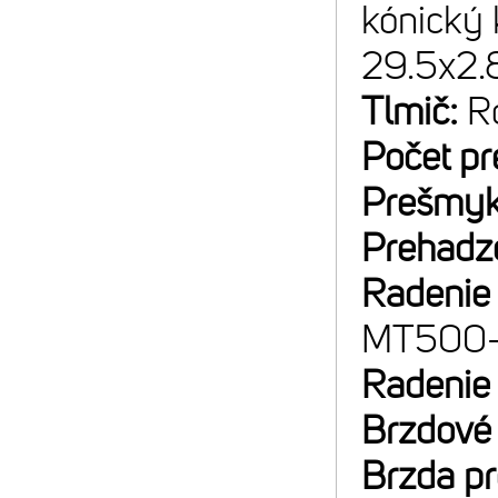
kónický 
29.5x2.
Tlmič:
R
Počet p
Prešmyk
Prehadz
Radenie
MT500-
Radenie
Brzdové
Brzda p