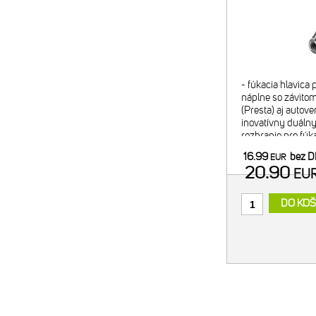
- fúkacia hlavica
náplne so závitom
(Presta) aj autove
inovatívny duálny 
rozhranie pre fúk
pre bezpečný tran
16.99
bez 
EUR
- regulácia f
20.90
EU
DO KOŠ