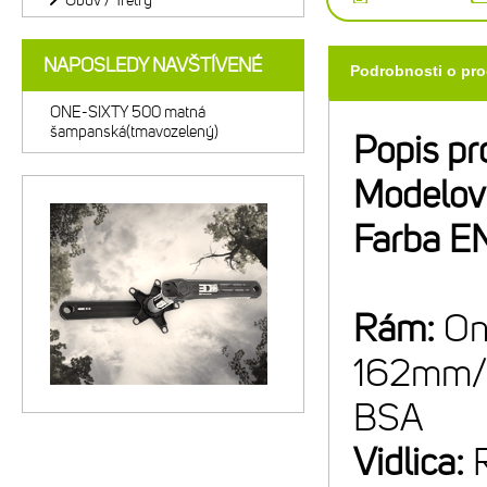
Obuv / Tretry
NAPOSLEDY NAVŠTÍVENÉ
Podrobnosti o pr
ONE-SIXTY 500 matná
šampanská(tmavozelený)
Popis pr
Modelov
Farba E
Rám:
On
162mm/2
BSA
Vidlica: