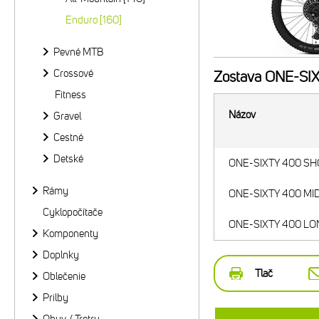
Enduro [160]
Pevné MTB
Crossové
Zostava
ONE-SIXT
Fitness
Názov
Gravel
Cestné
Detské
ONE-SIXTY 400 SHO
Rámy
ONE-SIXTY 400 MID 
Cyklopočítače
ONE-SIXTY 400 LON
Komponenty
Doplnky
Tlač
Oblečenie
Prilby