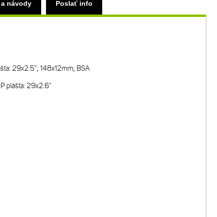
 a návody
Poslať info
plášťa: 29x2.5"; 148x12mm; BSA
P plášťa: 29x2.6"