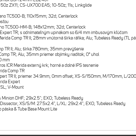
50z ZX11; CS-UX700 EA5; 10-50z; 11s; Linkglide
no TC500-B; 110x15mm; 32d; Centerlock
asťou
no TC500-HM-B; 148x12mm; 32d; Centerlock
 Expert TR; s odnímateľným upinákom so 6/4 mm imbusovým kľúčom
erida Comp TR II; 28mm vnútorná šírka ráfika; Alu; Tubeless Ready (TL pásk
p TR II; Alu; šírka 780mm; 35mm prevýšenie
Comp TR; Alu; 35mm priemer objímky riadítok; 0° uhol
0 mm
ros ICR Merida externý krk; horné a dolné IPS tesnenie
rida Comp TR
xpert TR II; priemer 34.9mm; 0mm offset; XS-S/150mm, M/170mm, L/
rida Expert
 SL; V-Mount
s Minion DHF; 29x2.5"; EXO; Tubeless Ready
Dissector; XS/S/M: 27.5x2.4", L/XL: 29x2.4"; EXO; Tubeless Ready
o páska & Tube Base Mount Lite