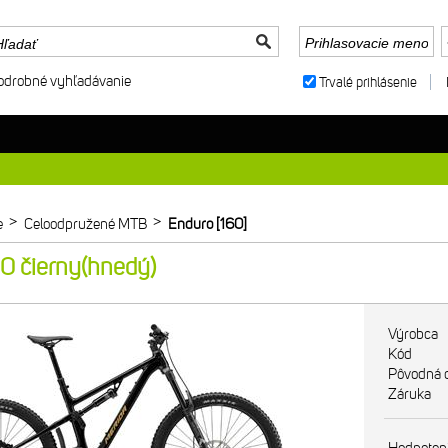
odrobné vyhľadávanie
Trvalé prihlásenie
>
>
e
Celoodpružené MTB
Enduro [160]
 čierny(hnedý)
Výrobca
Kód
Pôvodná 
Záruka