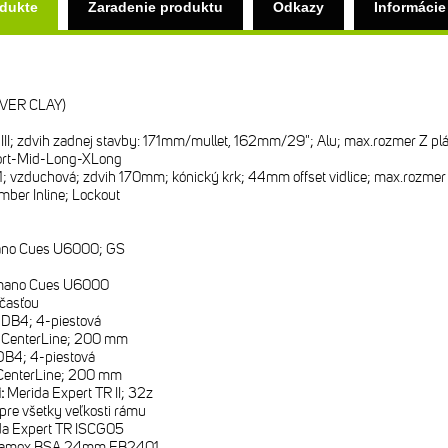
odukte
Zaradenie produktu
Odkazy
Informácie
VER CLAY)
 III; zdvih zadnej stavby: 171mm/mullet, 162mm/29"; Alu; max.rozmer Z 
ort-Mid-Long-XLong
; vzduchová; zdvih 170mm; kónický krk; 44mm offset vidlice; max.rozmer 
ber Inline; Lockout
no Cues U6000; GS
mano Cues U6000
časťou
DB4; 4-piestová
 CenterLine; 200 mm
B4; 4-piestová
CenterLine; 200 mm
i:
Merida Expert TR II; 32z
re všetky veľkosti rámu
da Expert TR ISCG05
amox BSA 24mm EB2401