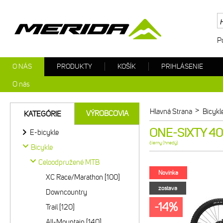
P
O NÁS
PRODUKTY
KOŠÍK
PRIHLÁSENIE
O nás
>
Hlavná Strana
Bicykl
VÝROBCOVIA
KATEGÓRIE
ONE-SIXTY 400
E-bicykle
čierny (hnedý)
Bicykle
Celoodpružené MTB
Novinka
XC Race/Marathon [100]
zostava
Downcountry
-14%
Trail [120]
All-Mountain [140]