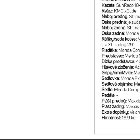
Kazeta:
SunRace 10-
Reťaz:
KMC xGlide
Náboj predný:
Shima
Oska predná:
je súč
Náboj zadný:
Shima
Oska zadná:
Merida
Ráfiky/sada kolies:
M
L a XL zadný 29"
Riadítka:
Merida Com
Predstavec:
Merida 
Dĺžka predstavca:
4
Hlavové zloženie:
Ac
Gripy/omotávka:
Me
Sedlovka:
Merida E
Sedlová objímka:
Me
Sedlo:
Merida Comp
Pedále:
-
Plášť predný:
Maxxi
Plášť zadný:
Maxxis 
Extra doplnky:
Velcr
Hmotnosť:
16.9 kg