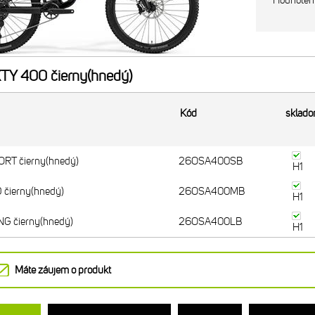
Hodnoten
Y 400 čierny(hnedý)
Kód
sklad
RT čierny(hnedý)
26OSA400SB
H1
čierny(hnedý)
26OSA400MB
H1
G čierny(hnedý)
26OSA400LB
H1
Máte záujem o produkt