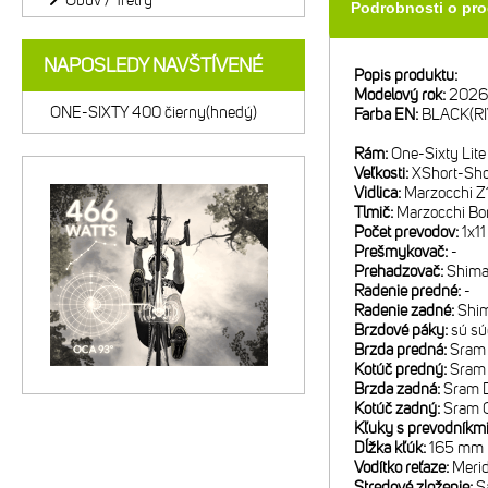
Obuv / Tretry
Podrobnosti o pr
NAPOSLEDY NAVŠTÍVENÉ
Popis produktu:
Modelový rok:
2026
ONE-SIXTY 400 čierny(hnedý)
Farba EN:
BLACK(RI
Rám:
One-Sixty Lite
Veľkosti:
XShort-Sh
Vidlica:
Marzocchi Z1
Tlmič:
Marzocchi Bom
Počet prevodov:
1x11
Prešmykovač:
-
Prehadzovač:
Shima
Radenie predné:
-
Radenie zadné:
Shi
Brzdové páky:
sú sú
Brzda predná:
Sram 
Kotúč predný:
Sram
Brzda zadná:
Sram D
Kotúč zadný:
Sram 
Kľuky s prevodníkm
Dĺžka kľúk:
165 mm p
Vodítko reťaze:
Meri
Stredové zloženie:
S