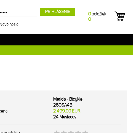
PRIHLÁSENIE
0
položiek
0
Nové heslo
Merida - Bicykle
26OSA4B
cena
2 499.00
EUR
24 Mesiacov