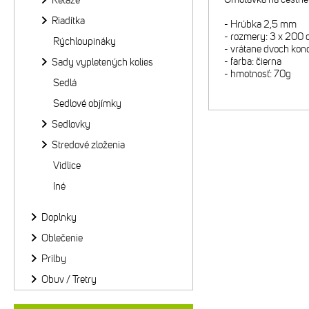
Reťaze
Riadítka
- Hrúbka 2,5 mm
- rozmery: 3 x 200
Rýchloupináky
- vrátane dvoch kon
- farba: čierna
Sady vypletených kolies
- hmotnosť: 70g
Sedlá
Sedlové objímky
Sedlovky
Stredové zloženia
Vidlice
Iné
Doplnky
Oblečenie
Prilby
Obuv / Tretry