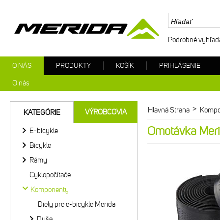
Podrobné vyhľad
O NÁS
PRODUKTY
KOŠÍK
PRIHLÁSENIE
O nás
>
Hlavná Strana
Kompo
VÝROBCOVIA
KATEGÓRIE
Omotávka Meri
E-bicykle
Bicykle
Rámy
Cyklopočítače
Komponenty
Diely pre e-bicykle Merida
Duše