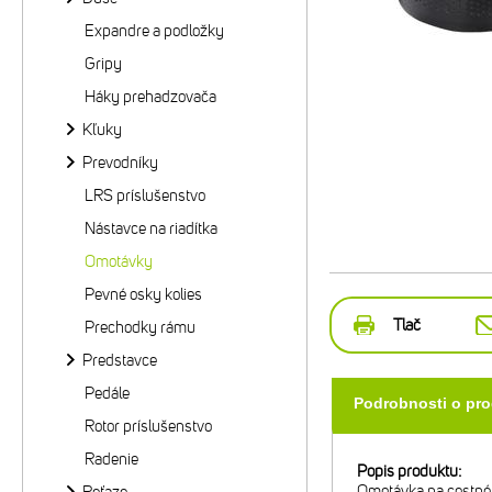
Expandre a podložky
Gripy
Háky prehadzovača
Kľuky
Prevodníky
LRS príslušenstvo
Nástavce na riadítka
Omotávky
Pevné osky kolies
Tlač
Prechodky rámu
Predstavce
Pedále
Podrobnosti o pr
Rotor príslušenstvo
Radenie
Popis produktu:
Omotávka na cestné 