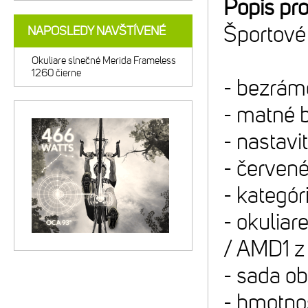
Popis pr
Športové
NAPOSLEDY NAVŠTÍVENÉ
Okuliare slnečné Merida Frameless
1260 čierne
- bezrám
- matné 
- nastav
- červen
- kategó
- okuliar
/ AMD1 z
- sada o
- hmotnos