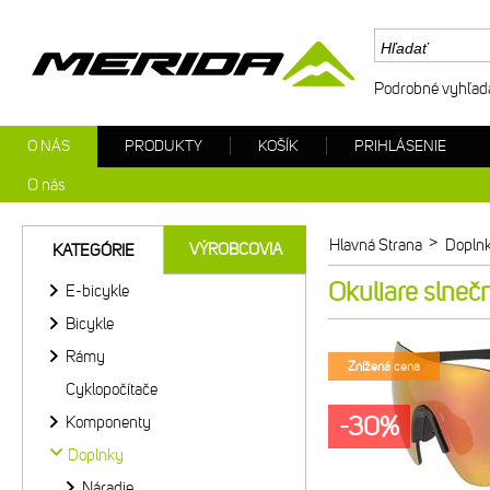
Podrobné vyhľad
O NÁS
PRODUKTY
KOŠÍK
PRIHLÁSENIE
O nás
>
Hlavná Strana
Dopln
VÝROBCOVIA
KATEGÓRIE
Okuliare slneč
E-bicykle
Bicykle
Rámy
Znížená cena
Cyklopočítače
-30%
Komponenty
Doplnky
Náradie