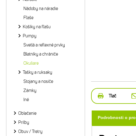
Nádoby na náradie
Fľaše
Košíky na fľašu
Pumpy
Svetlá a reflexné prvky
Blatníky a chrániče
Okuliare
Tašky a ruksaky
Stojany a nosiče
Zámky
Tlač
Iné
Oblečenie
Podrobnosti o pr
Prilby
Obuv / Tretry