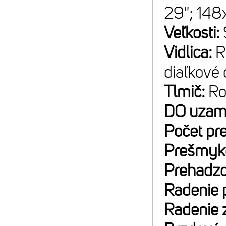
29"; 14
Veľkosti:
Vidlica:
R
diaľkové 
Tlmič:
Ro
DO uzam
Počet pr
Prešmyk
Prehadz
Radenie 
Radenie 