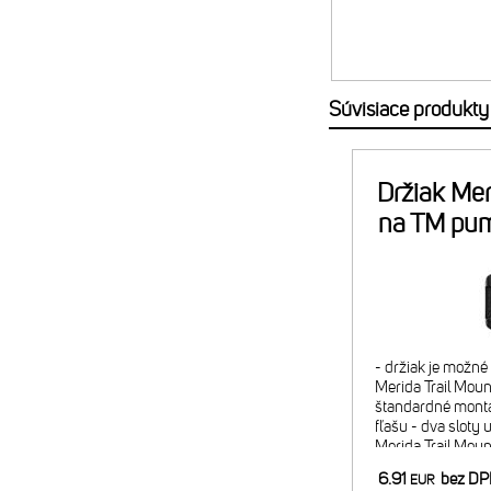
Súvisiace produkty
Držiak Mer
na TM pu
- držiak je možn
Merida Trail Mount
štandardné montá
fľašu - dva sloty 
Merida Trail Mou
náplň alebo 2x C
6.91
bez D
EUR
minipumpy) - pom