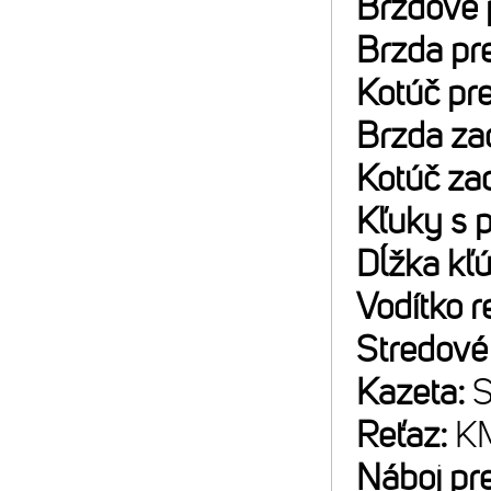
Brzdové 
Brzda pr
Kotúč pr
Brzda za
Kotúč za
Kľuky s 
Dĺžka kľ
Vodítko r
Stredové
Kazeta:
S
Reťaz:
K
Náboj pr