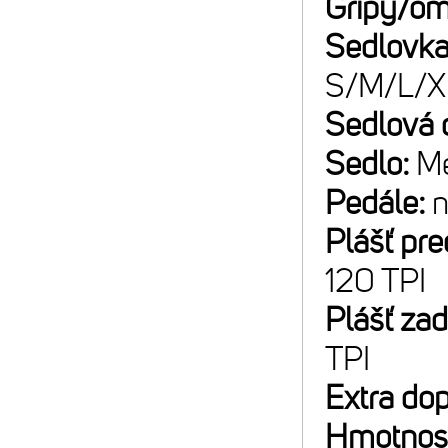
Gripy/om
Sedlovk
S/M/L/X
Sedlová 
Sedlo:
Me
Pedále:
n
Plášť pr
120 TPI
Plášť za
TPI
Extra do
Hmotnos