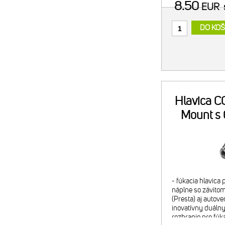
8.50
EUR
DO KOŠ
Hlavica CO
Mount s
- fúkacia hlavica
náplne so závitom
(Presta) aj autove
inovatívny duálny 
rozhranie pre fúk