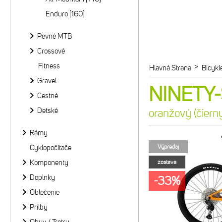
Enduro [160]
Pevné MTB
Crossové
Fitness
>
Hlavná Strana
Bicykl
Gravel
NINETY-
Cestné
Detské
oranžový (čiern
Rámy
Cyklopočítače
Výpredaj
Komponenty
zostava
Doplnky
-33%
Oblečenie
Prilby