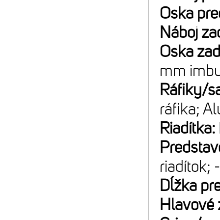
Oska pre
Náboj za
Oska za
mm imbu
Ráfiky/sa
ráfika; A
Riadítka:
Predstav
riadítok; 
Dĺžka pr
Hlavové 