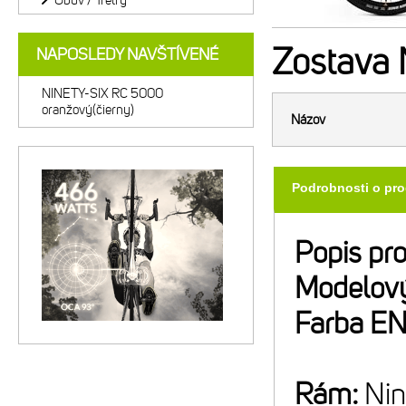
Obuv / Tretry
Zostava
NAPOSLEDY NAVŠTÍVENÉ
NINETY-SIX RC 5000
oranžový(čierny)
Názov
Podrobnosti o pr
Popis pr
Modelový
Farba E
Rám:
Nin