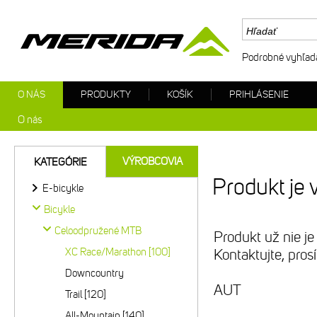
Podrobné vyhľad
O NÁS
PRODUKTY
KOŠÍK
PRIHLÁSENIE
O nás
VÝROBCOVIA
KATEGÓRIE
Produkt je 
E-bicykle
Bicykle
Celoodpružené MTB
Produkt už nie je
XC Race/Marathon [100]
Kontaktujte, pro
Downcountry
AUT
Trail [120]
All-Mountain [140]