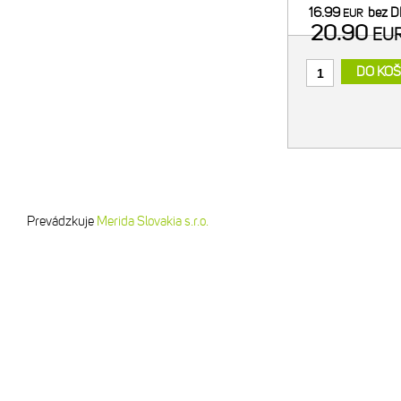
pre bezpečný tran
16.99
bez 
EUR
- regulácia f
20.90
EU
DO KOŠ
Prevádzkuje
Merida Slovakia s.r.o.