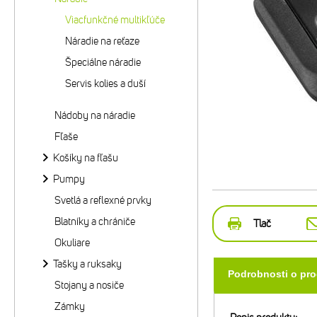
Viacfunkčné multikľúče
Náradie na reťaze
Špeciálne náradie
Servis kolies a duší
Nádoby na náradie
Fľaše
Košíky na fľašu
Pumpy
Svetlá a reflexné prvky
Blatníky a chrániče
Tlač
Okuliare
Tašky a ruksaky
Podrobnosti o pr
Stojany a nosiče
Zámky