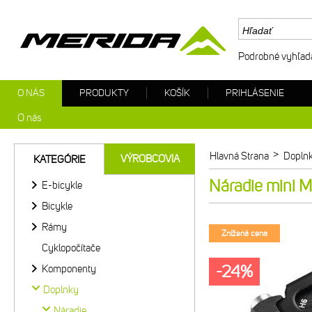
Podrobné vyhľad
O NÁS
PRODUKTY
KOŠÍK
PRIHLÁSENIE
O nás
>
Hlavná Strana
Dopln
VÝROBCOVIA
KATEGÓRIE
Náradie mini 
E-bicykle
Bicykle
Rámy
Znížená cena
Cyklopočítače
-24%
Komponenty
Doplnky
Náradie