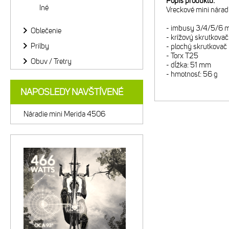
Popis produktu:
Iné
Vreckové mini nárad
- imbusy 3/4/5/6
Oblečenie
- krížový skrutkovač
Prilby
- plochý skrutkovač
- Torx T25
Obuv / Tretry
- dĺžka: 51 mm
- hmotnosť: 56 g
NAPOSLEDY NAVŠTÍVENÉ
Náradie mini Merida 4506