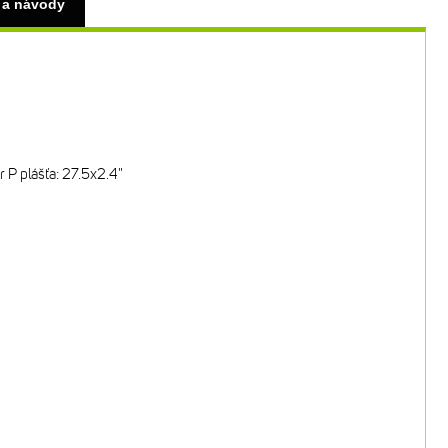
 a návody
P plášťa: 27.5x2.4"