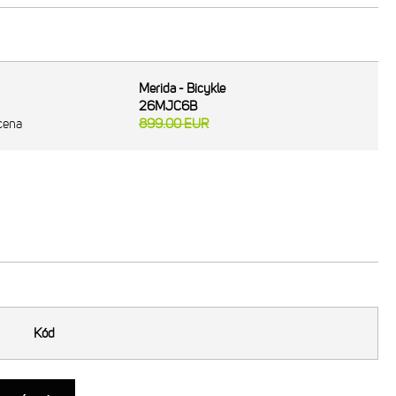
Merida - Bicykle
26MJC6B
cena
899.00
EUR
Kód