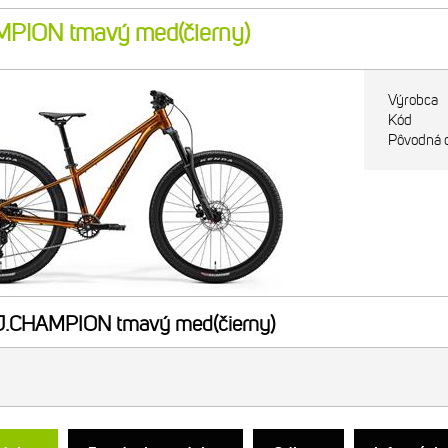
PION tmavý med(čierny)
Výrobca
Kód
Pôvodná 
.CHAMPION tmavý med(čierny)