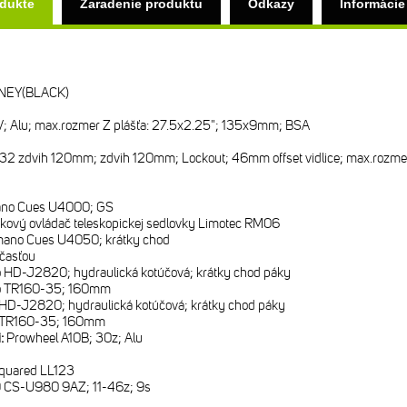
odukte
Zaradenie produktu
Odkazy
Informácie
NEY(BLACK)
; Alu; max.rozmer Z plášťa: 27.5x2.25"; 135x9mm; BSA
32 zdvih 120mm; zdvih 120mm; Lockout; 46mm offset vidlice; max.rozmer 
no Cues U4000; GS
ľkový ovládač teleskopickej sedlovky Limotec RM06
ano Cues U4050; krátky chod
časťou
o HD-J2820; hydraulická kotúčová; krátky chod páky
ro TR160-35; 160mm
 HD-J2820; hydraulická kotúčová; krátky chod páky
o TR160-35; 160mm
i:
Prowheel A10B; 30z; Alu
quared LL123
 CS-U980 9AZ; 11-46z; 9s