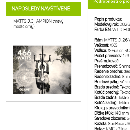
Podrobnosti o pr
NAPOSLEDY NAVŠTÍVENÉ
Popis produktu:
MATTS J.CHAMPION tmavý
Modelový rok:
2026
med(čierny)
Farba EN:
WILD HO
Rám:
MATTS J. 26 V
Veľkosti:
XXS
Vidlica:
X-Fusion RC
Počet prevodov:
1x9
Prešmykovač:
-
Prehadzovač:
Shima
Radenie predné:
dia
Radenie zadné:
Shim
Brzdové páky:
sú su
Brzda predná:
Tektr
Kotúč predný:
Tekt
Brzda zadná:
Tektro
Kotúč zadný:
Tektr
Kľuky s prevodníkm
Dĺžka kľúk:
140 mm
Stredové zloženie:
S
Kazeta:
SunRace U9
Reťaz:
KMC xGlide