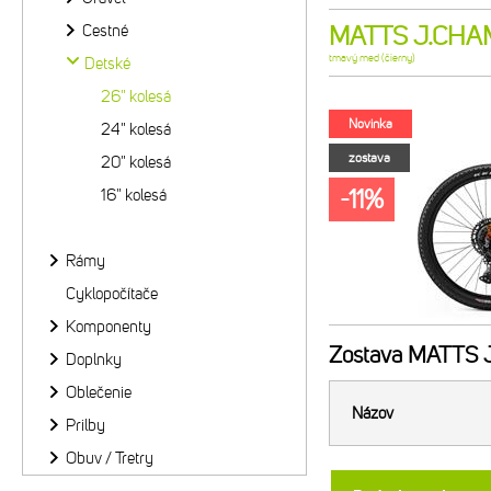
Cestné
MATTS J.CHAM
tmavý med (čierny)
Detské
26" kolesá
Novinka
24" kolesá
zostava
20" kolesá
-11%
16" kolesá
Rámy
Cyklopočítače
Komponenty
Zostava
MATTS J
Doplnky
Oblečenie
Názov
Prilby
Obuv / Tretry