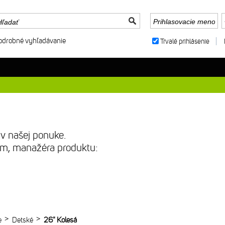
odrobné vyhľadávanie
Trvalé prihlásenie
 v našej ponuke.
sím, manažéra produktu:
>
>
e
Detské
26" Kolesá