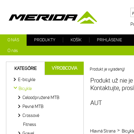
P
O NÁS
PRODUKTY
KOŠÍK
PRIHLÁSENIE
O nás
VÝROBCOVIA
KATEGÓRIE
Produkt je vyradený!
E-bicykle
Produkt už nie je
Kontaktujte, pro
Bicykle
Celoodpružené MTB
AUT
Pevné MTB
Crossové
Fitness
>
Hlavná Strana
Bicykl
Gravel