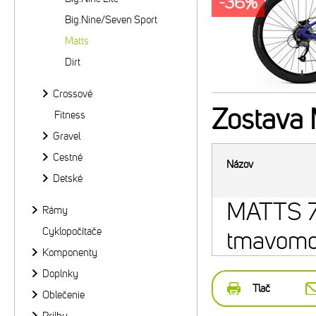
-36%
Big.Nine/Seven Sport
Matts
Dirt
Crossové
Zostava
Fitness
Gravel
Cestné
Názov
Detské
MATTS 7
Rámy
Cyklopočítače
tmavomod
Komponenty
Doplnky
Tlač
Oblečenie