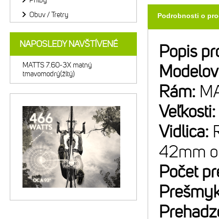
Prilby
Obuv / Tretry
Podrobnosti o pr
NAPOSLEDY NAVŠTÍVENÉ
Popis pr
MATTS 7.60-3X matný
Modelov
tmavomodrý(žltý)
Rám:
MA
Veľkosti
Vidlica:
42mm off
Počet p
Prešmyk
Prehadz