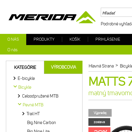
Podrobné vyhľad
O NÁS
PRODUKTY
KOŠÍK
PRIHLÁSENIE
O nás
>
Hlavná Strana
Bicykl
VÝROBCOVIA
KATEGÓRIE
MATTS 7
E-bicykle
Bicykle
matný tmavomod
Celoodpružené MTB
Pevné MTB
Výpredaj
Trail HT
Big.Nine Carbon
zostava
Big.Nine Lite