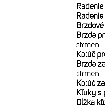
Radenie
Radenie
Brzdové
Brzda p
strmeň
Kotúč p
Brzda z
strmeň
Kotúč z
Kľuky s 
Dĺžka kľ