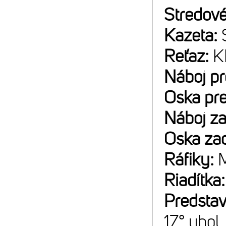
Stredové
Kazeta:
Reťaz:
K
Náboj p
Oska pr
Náboj z
Oska za
Ráfiky:
M
Riadítka
Predsta
17° uhol