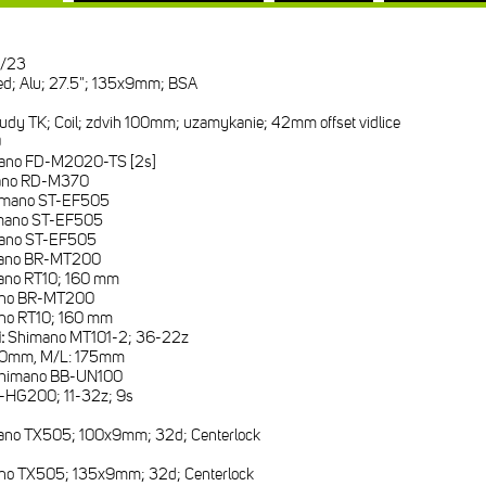
/23
d; Alu; 27.5"; 135x9mm; BSA
udy TK; Coil; zdvih 100mm; uzamykanie; 42mm offset vidlice
9
ano FD-M2020-TS [2s]
ano RD-M370
imano ST-EF505
mano ST-EF505
ano ST-EF505
ano BR-MT200
ano RT10; 160 mm
no BR-MT200
no RT10; 160 mm
i:
Shimano MT101-2; 36-22z
70mm, M/L: 175mm
himano BB-UN100
-HG200; 11-32z; 9s
ano TX505; 100x9mm; 32d; Centerlock
no TX505; 135x9mm; 32d; Centerlock