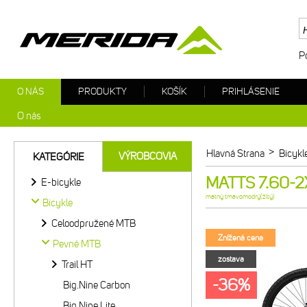
P
O NÁS
PRODUKTY
KOŠÍK
PRIHLÁSENIE
O nás
>
Hlavná Strana
Bicykl
VÝROBCOVIA
KATEGÓRIE
MATTS 7.60-2X
E-bicykle
matný tmavomodrý(žltý)
Bicykle
Celoodpružené MTB
Znížená cena
Pevné MTB
zostava
Trail HT
-36%
Big.Nine Carbon
Big.Nine Lite