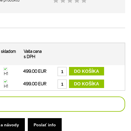
ie produktu
skladom
Vaša cena
s DPH
499.00 EUR
H1
499.00 EUR
H1
 a návody
Poslať info