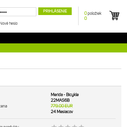
PRIHLÁSENIE
0
položiek
0
Nové heslo
Merida - Bicykle
22MAS6B
cena
779.00
EUR
24 Mesiacov