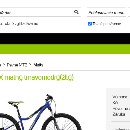
odrobné vyhľadávanie
Trvalé prihlásenie
>
>
e
Pevné MTB
Matts
 matný tmavomodrý(žltý)
Výrobca
Kód
Pôvodná 
Záruka