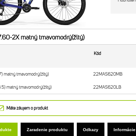
Hodnoten
60-2X matný tmavomodrý(žltý)
Kód
) matný tmavomodrý(žltý)
22MAS620MB
.5) matný tmavomodrý(žltý)
22MAS620LB
Máte záujem o produkt
odukte
Zaradenie produktu
Odkazy
Informácie