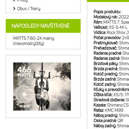
Prilby
Obuv / Tretry
Popis produktu:
Modelový rok:
2022
Rám:
MATTS 7. Spee
NAPOSLEDY NAVŠTÍVENÉ
Veľkosti:
XS-S-M-L
Vidlica:
Rock Shox J
Počet prevodov:
2x
MATTS 7.60-2X matný
Prešmykovač:
Shim
tmavomodrý(žltý)
Prehadzovač:
Shim
Radenie predné:
Sh
Radenie zadné:
Shi
Brzdové páky:
Shim
Brzda predná:
Shim
Kotúč predný:
Shim
Brzda zadná:
Shima
Kotúč zadný:
Shima
Kľuky s prevodníkm
Dĺžka kľúk:
XS/S: 1
Stredové zloženie:
S
Kazeta:
Shimano CS
Reťaz:
KMC M99
Náboj predný:
Shim
Oska predná:
QR
Náboj zadný:
Shima