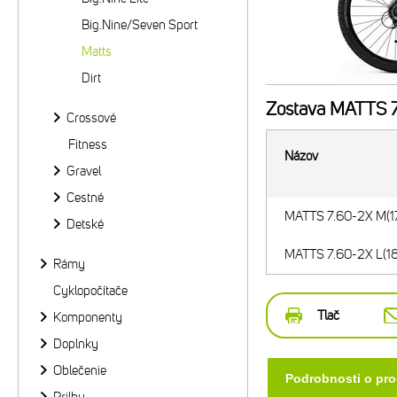
Big.Nine/Seven Sport
Matts
Dirt
Zostava
MATTS 7.
Crossové
Fitness
Názov
Gravel
Cestné
MATTS 7.60-2X M(17
Detské
MATTS 7.60-2X L(18
Rámy
Cyklopočítače
Tlač
Komponenty
Doplnky
Oblečenie
Podrobnosti o pr