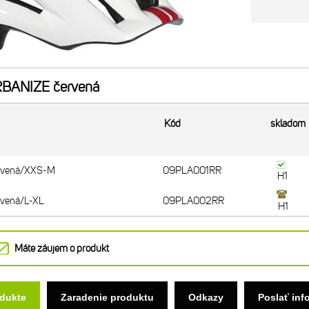
RBANIZE červená
Kód
skladom
rvená/XXS-M
09PLA001RR
H1
rvená/L-XL
09PLA002RR
H1
Máte záujem o produkt
odukte
Zaradenie produktu
Odkazy
Poslať inf