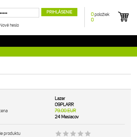
PRIHLÁSENIE
0
položiek
0
Nové heslo
Lazer
09PLARR
cena
79.00
EUR
24 Mesiacov
ie produktu