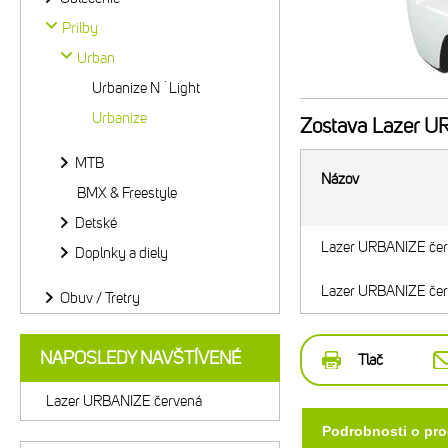
Prilby
Urban
Urbanize N´Light
Urbanize
Zostava
Lazer U
MTB
Názov
BMX & Freestyle
Detské
Lazer URBANIZE če
Doplnky a diely
Lazer URBANIZE če
Obuv / Tretry
NAPOSLEDY NAVŠTÍVENÉ
Tlač
Lazer URBANIZE červená
Podrobnosti o pr