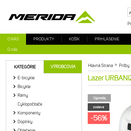
P
O NÁS
PRODUKTY
KOŠÍK
PRIHLÁSENIE
O nás
>
Hlavná Strana
Prilby
VÝROBCOVIA
KATEGÓRIE
Lazer URBANI
E-bicykle
Bicykle
Rámy
Výpredaj
Cyklopočítače
zostava
Komponenty
-56%
Doplnky
Oblečenie