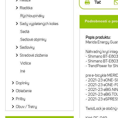
Reťaze
Tlač
Riadítka
Rýchloupináky
Podrobnosti o pr
Sady vypletených kolies
Sedlá
Popis produktu:
Sedlové objímky
Merida Energy Guar
Sedlovky
Náhradný kryt integr
Stredové zloženia
- Shimano BT-E8
- Shimano BT-E8
Vidlice
- TrendPower for 
Iné
pre e-bicykle MERI
- 2021-23 eONE-SIX
Doplnky
- 2021-23 eONE-FOR
- 2021-23 eBIG.NINE
Oblečenie
- 2021-23 eBIG.TOUR
Prilby
- 2021-23 eSPRESSO
Obuv / Tretry
TwistLock je otočný 