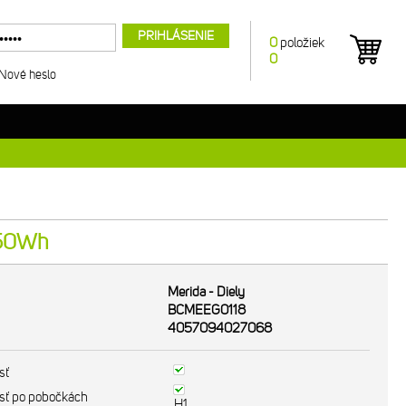
PRIHLÁSENIE
0
položiek
0
Nové heslo
/750Wh
Merida - Diely
BCMEEG0118
4057094027068
sť
sť po pobočkách
H1