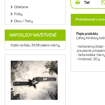
Tlač
Oblečenie
Prilby
Podrobnosti o pr
Obuv / Tretry
Popis produktu:
NAPOSLEDY NAVŠTÍVENÉ
Ľahký hliníkový koší
Košík na fľašu 3438 zeleno-čierny
- kompresný dizajn
pre pevné uchopenie
- farba košíka: čiern
- hmotnosť: 30 g