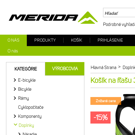
Podrobné vyhľad
O NÁS
PRODUKTY
KOŠÍK
PRIHLÁSENIE
O nás
>
Hlavná Strana
Dopln
VÝROBCOVIA
KATEGÓRIE
Košík na fľašu
E-bicykle
Bicykle
Rámy
Znížená cena
Cyklopočítače
-15%
Komponenty
Doplnky
Náradie