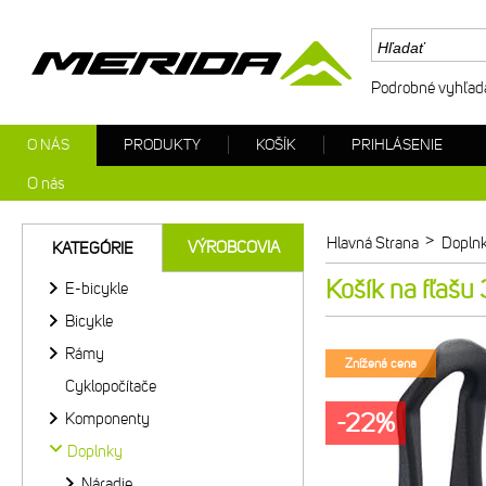
Podrobné vyhľad
O NÁS
PRODUKTY
KOŠÍK
PRIHLÁSENIE
O nás
>
Hlavná Strana
Dopln
VÝROBCOVIA
KATEGÓRIE
Košík na fľašu
E-bicykle
Bicykle
Rámy
Znížená cena
Cyklopočítače
-22%
Komponenty
Doplnky
Náradie