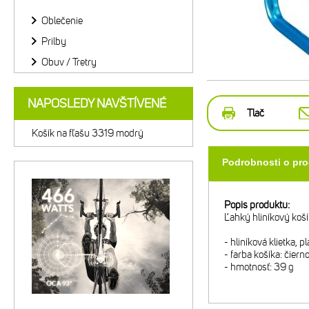
Oblečenie
Prilby
Obuv / Tretry
NAPOSLEDY NAVŠTÍVENÉ
Tlač
Košík na fľašu 3319 modrý
Podrobnosti o pr
Popis produktu:
Ľahký hliníkový koší
- hliníková klietka, p
- farba košíka: čier
- hmotnosť: 39 g