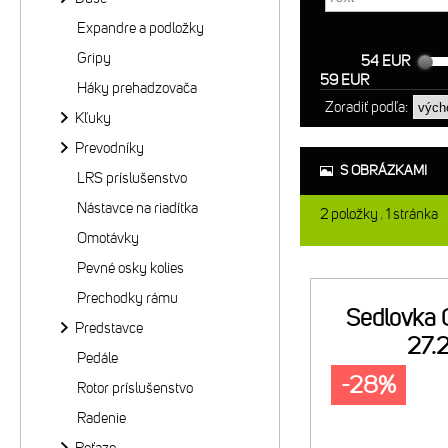
Expandre a podložky
Gripy
54 EUR
59 EUR
Háky prehadzovača
Zoradiť podľa:
Kľuky
Prevodníky
S OBRÁZKAMI
LRS príslušenstvo
Nástavce na riadítka
2
položky
1
stránka
Omotávky
Pevné osky kolies
Prechodky rámu
Sedlovka 
Predstavce
27.
Pedále
-28%
Rotor príslušenstvo
Radenie