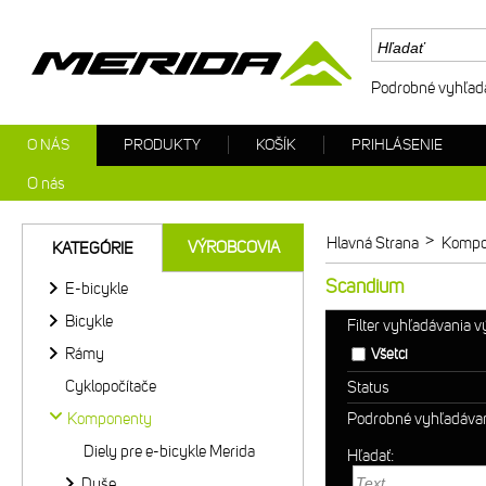
Podrobné vyhľad
O NÁS
PRODUKTY
KOŠÍK
PRIHLÁSENIE
O nás
>
Hlavná Strana
Kompo
VÝROBCOVIA
KATEGÓRIE
Scandium
E-bicykle
Bicykle
Filter vyhľadávania 
Rámy
Všetci
Cyklopočítače
Status
Komponenty
Podrobné vyhľadáva
Diely pre e-bicykle Merida
Hľadať:
Duše