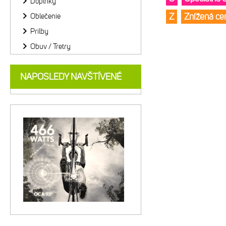
Doplnky
Z
Znížená c
Oblečenie
Prilby
Obuv / Tretry
NAPOSLEDY NAVŠTÍVENÉ