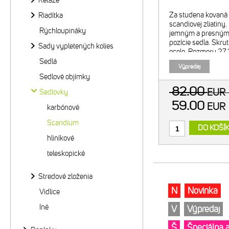
Reťaze
Za studena kovaná 
Riadítka
scandiovej zliatiny
Rýchloupináky
jemným a presným 
pozície sedla. Skru
Sady vypletených kolies
ocele. Rozmery 27
odsadenie zámku (o
Sedlá
Výpredaj
g.
Sedlové objímky
82.00
EU
Sedlovky
59.00
EU
karbónové
Scandium
DO KOŠÍ
hliníkové
teleskopické
Stredové zloženia
N
Novinka
Vidlice
Iné
V
Výpredaj
Š
Špeciálna 