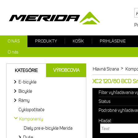
P
O NÁS
PRODUKTY
KOŠÍK
PRIHLÁSENIE
O nás
>
Hlavná Strana
Kompo
VÝROBCOVIA
KATEGÓRIE
XC2 120/80 BCD S
E-bicykle
Bicykle
Filter vyhľadávania 
Rámy
Status
Cyklopočítače
Podrobné vyhľadáva
Komponenty
Hľadať:
Diely pre e-bicykle Merida
Duše