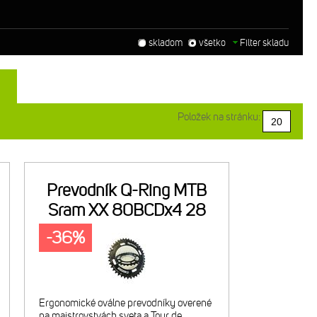
skladom
všetko
Filter skladu
Položek na stránku:
Prevodník Q-Ring MTB
Sram XX 80BCDx4 28
-36%
Ergonomické oválne prevodníky overené
na majstrovstvách sveta a Tour de