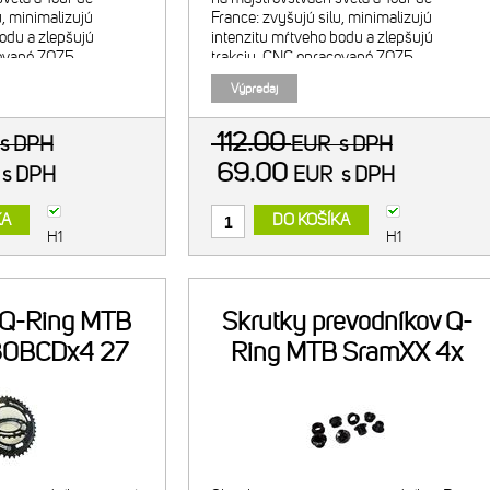
u, minimalizujú
France: zvyšujú silu, minimalizujú
odu a zlepšujú
intenzitu mŕtveho bodu a zlepšujú
cované 7075
trakciu. CNC opracované 7075
nodizované - čierny.
alumínium. Tvrdo anodizované - čierny.
Výpredaj
 40t/ 120BCD.
Vonkajší prevodník 42t/ 120BCD.
Kompatib
112.00
s DPH
EUR
s DPH
69.00
R
s DPH
EUR
s DPH
KA
DO KOŠÍKA
H1
H1
 Q-Ring MTB
Skrutky prevodníkov Q-
80BCDx4 27
Ring MTB SramXX 4x