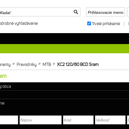
odrobné vyhľadávanie
Trvalé prihlásenie
>
>
>
nenty
Prevodníky
MTB
XC2 120/80 BCD Sram
ram
výrobca
nie