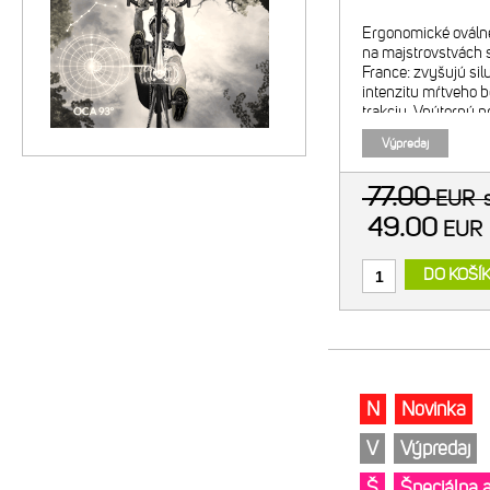
Ergonomické ováln
na majstrovstvách s
France: zvyšujú sil
intenzitu mŕtveho b
trakciu. Vnútorný 
SRAM. Odporúčaná 
Výpredaj
vonkajšim prevodn
77.00
EUR
49.00
EU
DO KOŠÍ
N
Novinka
V
Výpredaj
Š
Špeciálna 