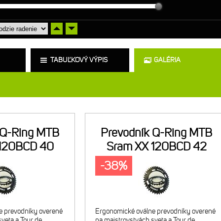
TABUĽKOVÝ VÝPIS
GALÉRIA
 Q-Ring MTB
Prevodník Q-Ring MTB
 120BCD 40
Sram XX 120BCD 42
-38%
e prevodníky overené
Ergonomické oválne prevodníky overené
veta a Tour de
na majstrovstvách sveta a Tour de