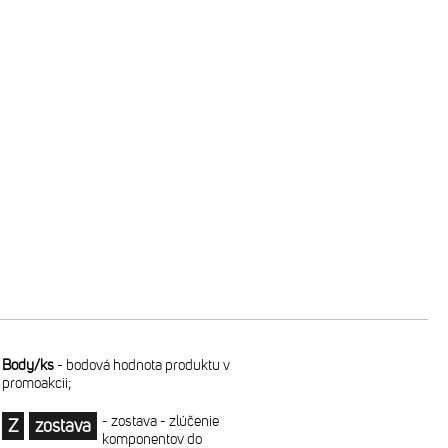
Body/ks
-
bodová hodnota produktu v
promoakcii;
-
zostava - zlúčenie
Z
zostava
komponentov do