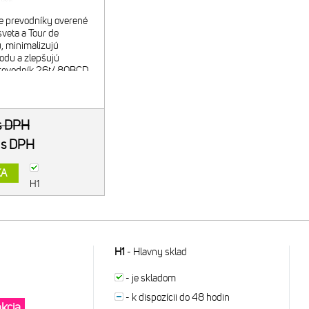
e prevodníky overené
veta a Tour de
u, minimalizujú
odu a zlepšujú
prevodník 26t/ 80BCD
kombinácia s 38t
íkom. Navrhnuté pre
s DPH
R
s DPH
KA
H1
H1
-
Hlavny sklad
-
je skladom
-
k dispozícii do 48 hodin
akcia