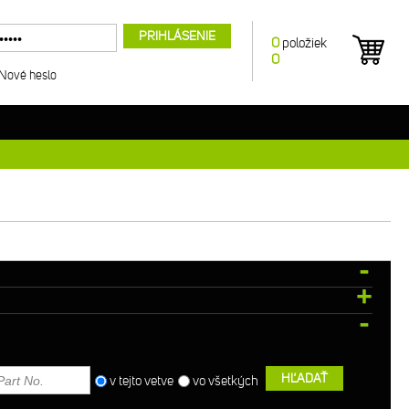
PRIHLÁSENIE
0
položiek
0
Nové heslo
HĽADAŤ
v tejto vetve
vo všetkých