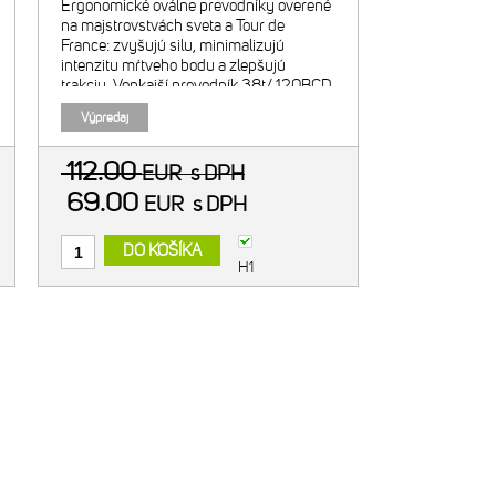
Ergonomické oválne prevodníky overené
na majstrovstvách sveta a Tour de
France: zvyšujú silu, minimalizujú
intenzitu mŕtveho bodu a zlepšujú
trakciu. Vonkajší prevodník 38t/ 120BCD
SRAM. Odporúčaná kombinácia s 26t
Výpredaj
vnútorným prevodníkom. Navrhnuté pr
112.00
EUR
s DPH
69.00
EUR
s DPH
DO KOŠÍKA
H1