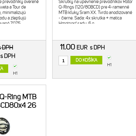
e prevodníky overené
Skrutky na upevnenie prevodníkov Rotor
veta a Tour de
Q-Rings (120/80BCD) pre 4-ramenné
u, minimalizujú
MTB kľuky Sram XX. Tvrdo anodizované
odu a zlepšujú
- čierne. Sada: 4x skrutka + matica
cované 7075
Hmotnosť sady: 6 g
nodizované - čierny.
k 27t/ 80BCD.
11.00
s DPH
EUR
s DPH
R
s DPH
DO KOŠÍKA
H1
KA
H1
 Q-Ring MTB
BCD80x4 26