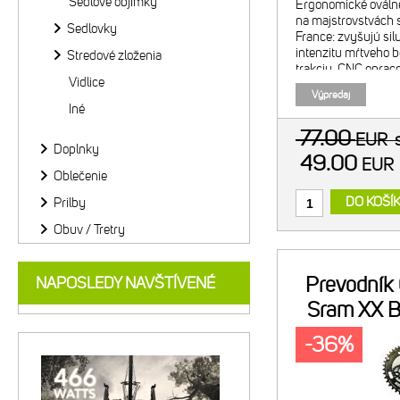
Sedlové objímky
Ergonomické ováln
na majstrovstvách s
Sedlovky
France: zvyšujú sil
intenzitu mŕtveho b
Stredové zloženia
trakciu. CNC opra
Vidlice
alumínium. Tvrdo a
Výpredaj
Vnútorný prevodní
Iné
Kompatibi
77.00
EUR
Doplnky
49.00
EU
Oblečenie
DO KOŠÍ
Prilby
Obuv / Tretry
Prevodník
NAPOSLEDY NAVŠTÍVENÉ
Sram XX 
-36%