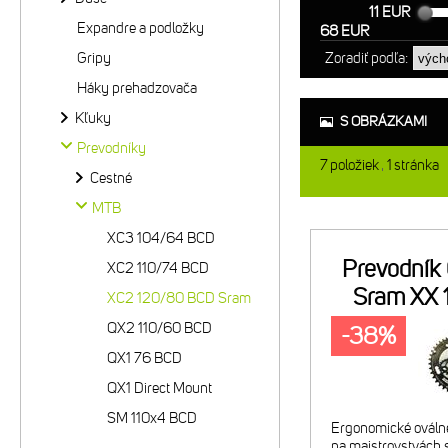
11 EUR
Expandre a podložky
68 EUR
Gripy
Zoradiť podľa:
Háky prehadzovača
Kľuky
S OBRÁZKAMI
Prevodníky
7
položiek
1
stránka
Cestné
MTB
XC3 104/64 BCD
Prevodník
XC2 110/74 BCD
Sram XX
XC2 120/80 BCD Sram
QX2 110/60 BCD
-38%
QX1 76 BCD
QX1 Direct Mount
SM 110x4 BCD
Ergonomické ováln
na majstrovstvách s