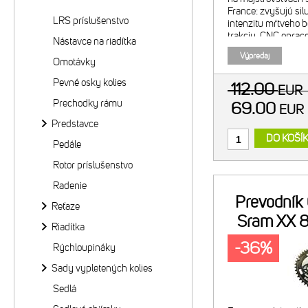
France: zvyšujú sil
LRS príslušenstvo
intenzitu mŕtveho b
trakciu. CNC opra
Nástavce na riadítka
alumínium. Tvrdo a
Výpredaj
Vonkajší prevodník
Omotávky
Kompatib
Pevné osky kolies
112.00
EUR
Prechodky rámu
69.00
EU
Predstavce
DO KOŠÍ
Pedále
Rotor príslušenstvo
Radenie
Prevodník
Reťaze
Sram XX 
Riadítka
-36%
Rýchloupináky
Sady vypletených kolies
Sedlá