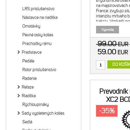
Ergonomické ováln
na majstrovstvách s
LRS príslušenstvo
France: zvyšujú sil
intenzitu mŕtveho b
Nástavce na riadítka
trakciu. Vonkajší pr
Omotávky
Odporúčaná kombin
Výpredaj
vnútorným prevodn
Pevné osky kolies
2x9/10 26"
99.00
Prechodky rámu
EU
59.00
EU
Predstavce
Pedále
DO KOŠÍ
Rotor príslušenstvo
Radenie
Reťaze
Prevodník
Riadítka
XC2 BC
Rýchloupináky
-35%
Sady vypletených kolies
Sedlá