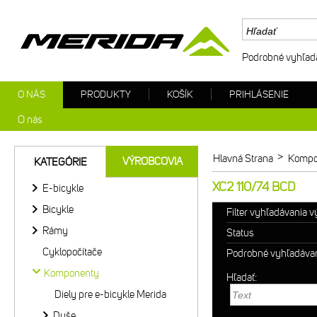
Podrobné vyhľad
O NÁS
PRODUKTY
KOŠÍK
PRIHLÁSENIE
O nás
>
Hlavná Strana
Kompo
VÝROBCOVIA
KATEGÓRIE
XC2 110/74 BCD
E-bicykle
Bicykle
Filter vyhľadávania 
Rámy
Status
Cyklopočítače
Podrobné vyhľadáva
Komponenty
Hľadať:
Diely pre e-bicykle Merida
Duše