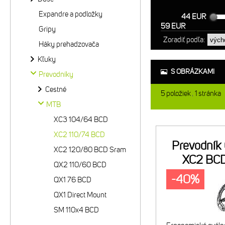
Expandre a podložky
44 EUR
59 EUR
Gripy
Zoradiť podľa:
Háky prehadzovača
Kľuky
S OBRÁZKAMI
Prevodníky
Cestné
5
položiek
1
stránka
MTB
XC3 104/64 BCD
XC2 110/74 BCD
Prevodník
XC2 120/80 BCD Sram
XC2 BCD
QX2 110/60 BCD
-40%
QX1 76 BCD
QX1 Direct Mount
SM 110x4 BCD