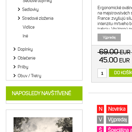
Sedlové objímky
Ergonomické ováln
Sedlovky
na majstrovstvách s
Stredové zloženia
France: zvyšujú sil
intenzitu mŕtveho b
Vidlice
trakciu. Vnútorný p
Odporúčaná kombin
Iné
Výpredaj
prevodníkom. Navr
Doplnky
69.00
EU
Oblečenie
45.00
EUR
Prilby
DO KOŠÍ
Obuv / Tretry
NAPOSLEDY NAVŠTÍVENÉ
N
Novinka
V
Výpredaj
Š
Špeciálna 