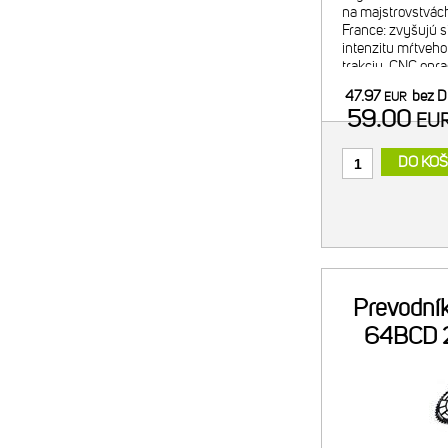
na majstrovstvách
France: zvyšujú s
intenzitu mŕtveho
trakciu. CNC opr
alumínium. Tvrdo 
47.97
bez 
EUR
Exkluzívny OCP 
59.00
EU
positio
DO KOŠ
Prevodní
64BCD 2