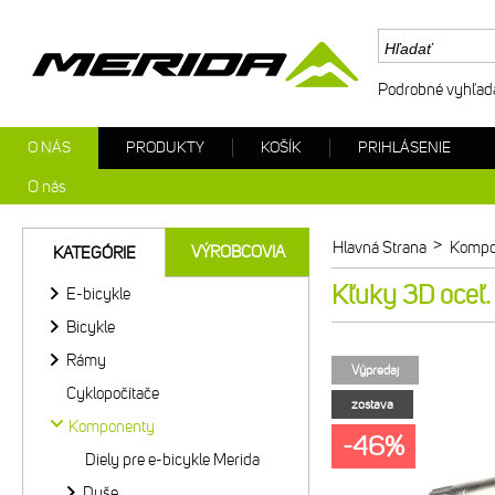
Podrobné vyhľad
O NÁS
PRODUKTY
KOŠÍK
PRIHLÁSENIE
O nás
>
Hlavná Strana
Kompo
VÝROBCOVIA
KATEGÓRIE
Kľuky 3D oce
E-bicykle
Bicykle
Rámy
Výpredaj
Cyklopočítače
zostava
Komponenty
-46%
Diely pre e-bicykle Merida
Duše