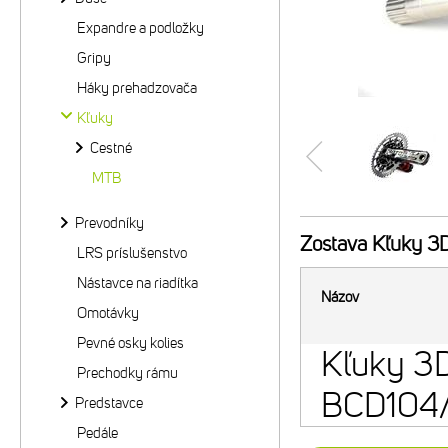
Expandre a podložky
Gripy
Háky prehadzovača
Kľuky
Cestné
MTB
Prevodníky
Zostava
Kľuky 3D
LRS príslušenstvo
Nástavce na riadítka
Názov
Omotávky
Pevné osky kolies
Kľuky 3D
Prechodky rámu
BCD104
Predstavce
Pedále