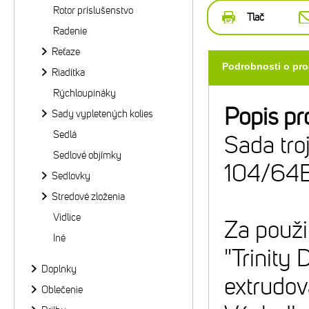
Rotor príslušenstvo
Tlač
Radenie
Reťaze
Podrobnosti o pr
Riadítka
Rýchloupináky
Popis pr
Sady vypletených kolies
Sedlá
Sada tr
Sedlové objímky
104/64
Sedlovky
Stredové zloženia
Vidlice
Za použi
Iné
"Trinity
Doplnky
extrudov
Oblečenie