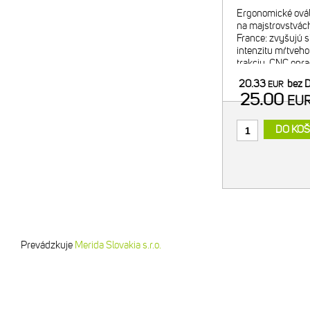
Ergonomické ovál
na majstrovstvách
France: zvyšujú s
intenzitu mŕtveho
trakciu. CNC opr
alumínium. Tvrdo 
20.33
bez 
EUR
Exkluzívny OCP 
25.00
EU
positio
DO KOŠ
Prevádzkuje
Merida Slovakia s.r.o.