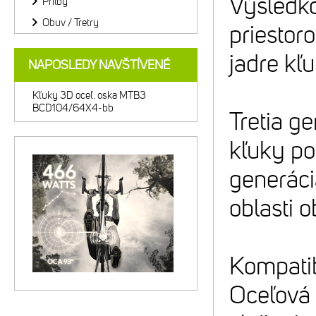
Výsledko
Prilby
Obuv / Tretry
priestor
jadre kľ
NAPOSLEDY NAVŠTÍVENÉ
Kľuky 3D oceľ. oska MTB3
BCD104/64X4-bb
Tretia g
kľuky po
generáci
oblasti o
Kompatib
Oceľová