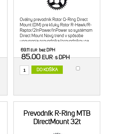
Oválny prevodník Rotor Q-Ring Direct
Mount (DM) pre kľuky Rotor R-Hawk/R-
Raptor/2InPower/InPower so systémom
Direct Mount Nový trend v spôsobe
upevnenia prevodníka/prevodníkov na
kľuky, zároveň aj ľahšie riešenie vyústil
69.11
bez DPH
EUR
do sytému Direct Mount - priama
85.00
EUR
s DPH
DO KOŠÍKA
Prevodník R-Ring MTB
DirectMount 32t