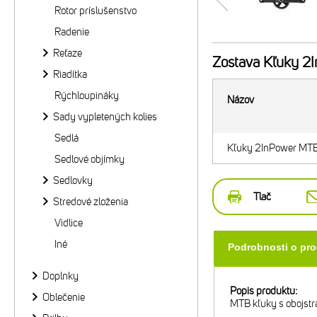
Rotor príslušenstvo
Radenie
Reťaze
Zostava
Kľuky 2I
Riadítka
Rýchloupináky
Názov
Sady vypletených kolies
Sedlá
Kľuky 2InPower MT
Sedlové objímky
Sedlovky
Tlač
Stredové zloženia
Vidlice
Iné
Podrobnosti o pr
Doplnky
Popis produktu:
Oblečenie
MTB kľuky s obojst