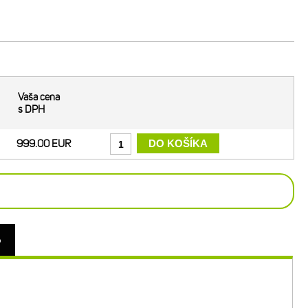
Vaša cena
s DPH
999.00 EUR
o