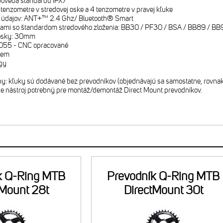
povedá štandardu IPX7
tenzometre v stredovej oske a 4 tenzometre v pravej kľuke
s údajov: ANT+™ 2.4 Ghz/ Bluetooth® Smart
ámami so štandardom stredového zloženia: BB30 / PF30 / BSA / BB89 / B
 osky: 30mm
u7055 - CNC opracované
stem
ogy
vny: kľuky sú dodávané bez prevodníkov (objednávajú sa samostatne, rovnak
je nástroj potrebný pre montáž/demontáž Direct Mount prevodníkov.
k Q-Ring MTB
Prevodník Q-Ring MTB
tMount 28t
DirectMount 30t