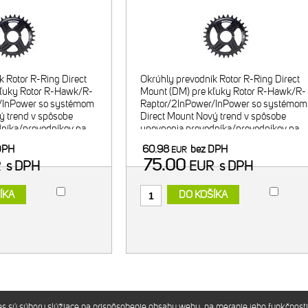
k Rotor R-Ring Direct
Okrúhly prevodník Rotor R-Ring Direct
kľuky Rotor R-Hawk/R-
Mount (DM) pre kľuky Rotor R-Hawk/R-
/InPower so systémom
Raptor/2InPower/InPower so systémom
ý trend v spôsobe
Direct Mount Nový trend v spôsobe
níka/prevodníkov na
upevnenia prevodníka/prevodníkov na
ľahšie riešenie vyústil
kľuky, zároveň aj ľahšie riešenie vyústil
DPH
60.98
bez DPH
EUR
 Mount - priam
do sytému Direct Mount - priam
75.00
R
s DPH
EUR
s DPH
ÍKA
DO KOŠÍKA
sú súbory slúžiace na prispôsobenie obsahu webu, na meranie jeho funkčnosti