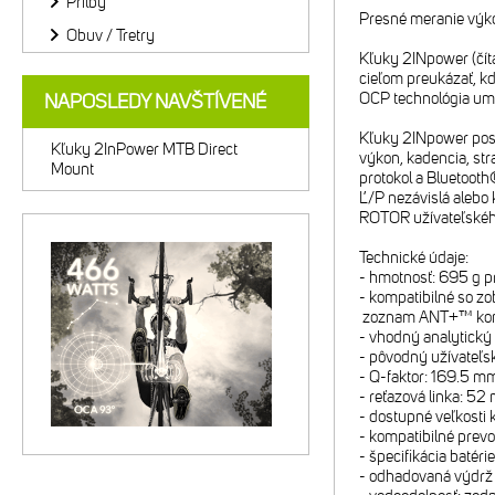
Prilby
Presné meranie výko
Obuv / Tretry
Kľuky 2INpower (čít
cieľom preukázať, kd
OCP technológia umo
NAPOSLEDY NAVŠTÍVENÉ
Kľuky 2INpower pos
Kľuky 2InPower MTB Direct
výkon, kadencia, st
Mount
protokol a Bluetoot
Ľ/P nezávislá aleb
ROTOR užívateľského
Technické údaje:
- hmotnosť: 695 g p
- kompatibilné so z
zoznam ANT+™ kompat
- vhodný analytický
- pôvodný užívateľ
- Q-faktor: 169.5 m
- reťazová linka: 5
- dostupné veľkosti 
- kompatibilné prev
- špecifikácia batér
- odhadovaná výdrž 