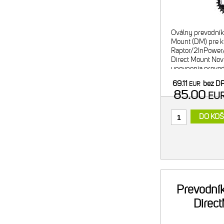
Oválny prevodník
Mount (DM) pre 
Raptor/2InPower
Direct Mount Nov
upevnenia prevod
kľuky, zároveň aj 
69.11
bez D
EUR
do sytému Direct
85.00
EU
DO KOŠ
Prevodní
Direc