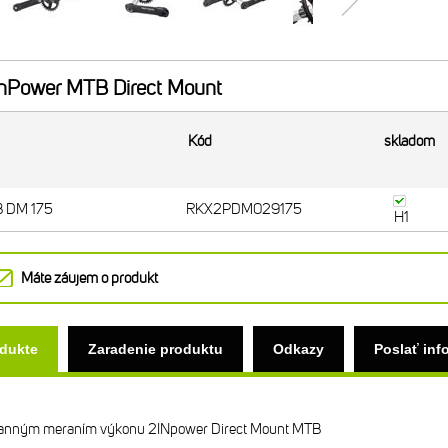
nPower MTB Direct Mount
Kód
skladom
B DM 175
RKX2PDM029175
H1
Máte záujem o produkt
odukte
Zaradenie produktu
Odkazy
Poslať inf
ranným meraním výkonu 2INpower Direct Mount MTB