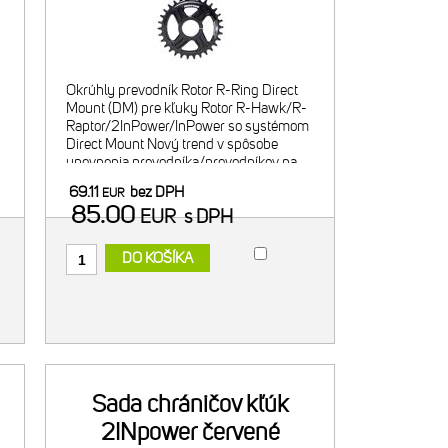
Okrúhly prevodník Rotor R-Ring Direct
Mount (DM) pre kľuky Rotor R-Hawk/R-
Raptor/2InPower/InPower so systémom
Direct Mount Nový trend v spôsobe
upevnenia prevodníka/prevodníkov na
kľuky, zároveň aj ľahšie riešenie vyústil
69.11
bez DPH
EUR
do sytému Direct Mount - priam
85.00
EUR
s DPH
DO KOŠÍKA
Sada chráničov kľúk
2INpower červené