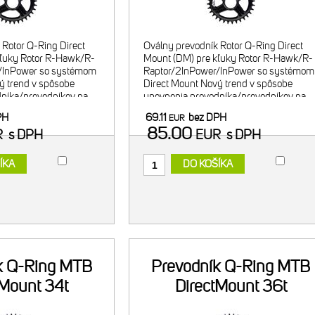
 Rotor Q-Ring Direct
Oválny prevodník Rotor Q-Ring Direct
kľuky Rotor R-Hawk/R-
Mount (DM) pre kľuky Rotor R-Hawk/R-
/InPower so systémom
Raptor/2InPower/InPower so systémom
ý trend v spôsobe
Direct Mount Nový trend v spôsobe
níka/prevodníkov na
upevnenia prevodníka/prevodníkov na
ľahšie riešenie vyústil
kľuky, zároveň aj ľahšie riešenie vyústil
PH
69.11
bez DPH
EUR
 Mount - priama
do sytému Direct Mount - priama
85.00
R
s DPH
EUR
s DPH
ÍKA
DO KOŠÍKA
k Q-Ring MTB
Prevodník Q-Ring MTB
tMount 34t
DirectMount 36t