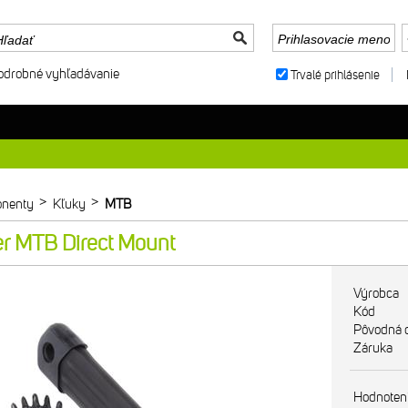
odrobné vyhľadávanie
Trvalé prihlásenie
>
>
nenty
Kľuky
MTB
r MTB Direct Mount
Výrobca
Kód
Pôvodná 
Záruka
Hodnoten