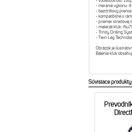
- vodeodolnosť: zod
- meranie výkonu: 4 
- bezdrôtový preno
- kompatibilné s r
- priemer stredovej
- materiál kľúk: Al
- Trinity Drilling Sy
- Twin Leg Technol
Obrázok je ilustratí
Balenie kľúk obsahu
Súvisiace produkty
Prevodní
Direc