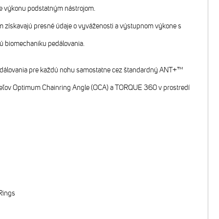
nie výkonu podstatným nástrojom.
ím získavajú presné údaje o vyváženosti a výstupnom výkone s
ú biomechaniku pedálovania.
ť pedálovania pre každú nohu samostatne cez štandardný ANT+™
teľov Optimum Chainring Angle (OCA) a TORQUE 360 v prostredí
Rings