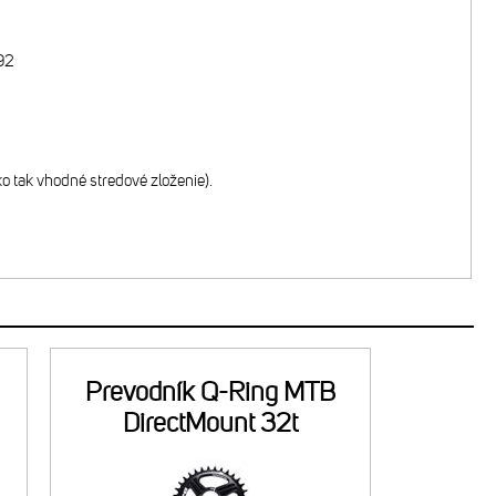
B92
o tak vhodné stredové zloženie).
Prevodník Q-Ring MTB
DirectMount 32t