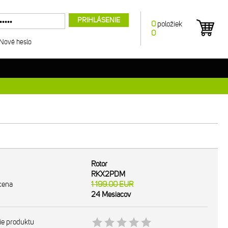
PRIHLÁSENIE
0
položiek
0
Nové heslo
Rotor
RKX2PDM
cena
1 199.00
EUR
24 Mesiacov
ie produktu