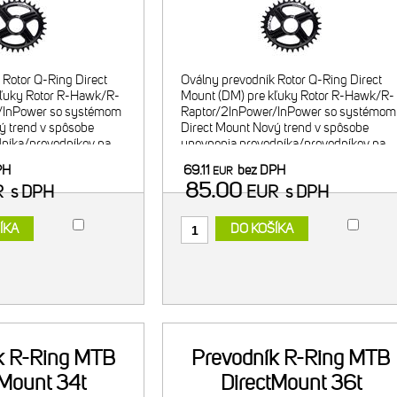
 Rotor Q-Ring Direct
Oválny prevodník Rotor Q-Ring Direct
kľuky Rotor R-Hawk/R-
Mount (DM) pre kľuky Rotor R-Hawk/R-
/InPower so systémom
Raptor/2InPower/InPower so systémom
ý trend v spôsobe
Direct Mount Nový trend v spôsobe
níka/prevodníkov na
upevnenia prevodníka/prevodníkov na
ľahšie riešenie vyústil
kľuky, zároveň aj ľahšie riešenie vyústil
PH
69.11
bez DPH
EUR
 Mount - priama
do sytému Direct Mount - priama
85.00
R
s DPH
EUR
s DPH
ÍKA
DO KOŠÍKA
k R-Ring MTB
Prevodník R-Ring MTB
tMount 34t
DirectMount 36t