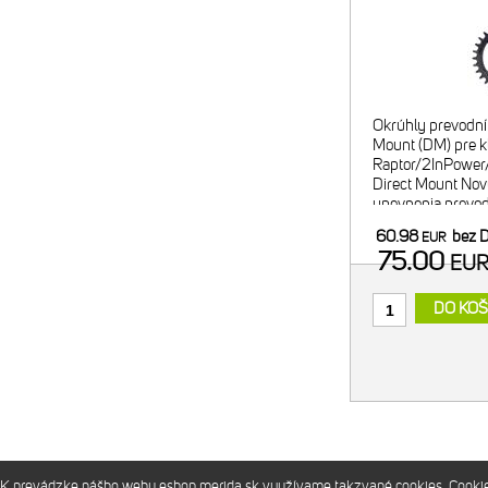
Okrúhly prevodní
Mount (DM) pre 
Raptor/2InPower
Direct Mount Nov
upevnenia prevod
kľuky, zároveň aj 
60.98
bez 
EUR
do sytému Direct
75.00
EU
DO KOŠ
K prevádzke nášho webu eshop.merida.sk využívame takzvané cookies. Cookies 