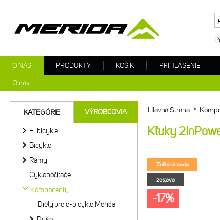
P
O NÁS
PRODUKTY
KOŠÍK
PRIHLÁSENIE
O nás
>
Hlavná Strana
Kompo
VÝROBCOVIA
KATEGÓRIE
Kľuky 2InPowe
E-bicykle
Bicykle
Rámy
Znížená cena
Cyklopočítače
zostava
Komponenty
-17%
Diely pre e-bicykle Merida
Duše