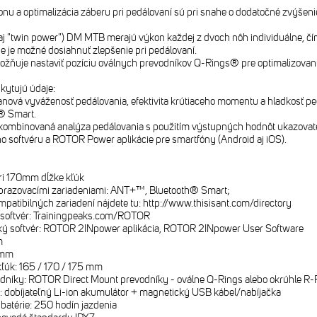
nu a optimalizácia záberu pri pedálovaní sú pri snahe o dodatočné zvýše
aj "twin power") DM MTB merajú výkon každej z dvoch nôh individuálne, č
e je možné dosiahnuť zlepšenie pri pedálovaní.
žňuje nastaviť pozíciu oválnych prevodníkov Q-Rings® pre optimalizovan
kytujú údaje:
ranová vyváženosť pedálovania, efektivita krútiaceho momentu a hladkos
h® Smart.
o kombinovaná analýza pedálovania s použitím výstupných hodnôt ukazova
 softvéru a ROTOR Power aplikácie pre smartfóny (Android aj iOS).
ri 170mm dĺžke kľúk
obrazovacími zariadeniami: ANT+™, Bluetooth® Smart;
ibilných zariadení nájdete tu: http://www.thisisant.com/directory
 softvér: Trainingpeaks.com/ROTOR
ský softvér: ROTOR 2INpower aplikácia, ROTOR 2INpower User Software
m
2 mm
kľúk: 165 / 170 / 175 mm
odníky: ROTOR Direct Mount prevodníky - oválne Q-Rings alebo okrúhle R-
ie: dobíjateľný Li-ion akumulátor + magnetický USB kábel/nabíjačka
batérie: 250 hodín jazdenia