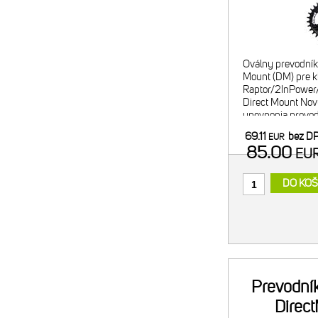
Oválny prevodník
Mount (DM) pre 
Raptor/2InPower
Direct Mount Nov
upevnenia prevod
kľuky, zároveň aj 
69.11
bez D
EUR
do sytému Direct
85.00
EU
DO KOŠ
Prevodní
Direc