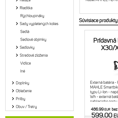
Reťaze
Riadítka
Rýchloupináky
Súvisiace produkty
Sady vypletených kolies
Sedlá
Prídavná 
Sedlové objímky
X30/X
Sedlovky
Extende
Stredové zloženia
Vidlice
Iné
Externá batéria -
Doplnky
MAHLE Smartbike
Oblečenie
typu Li-Ion - nap
Wh - externá baté
Prilby
nabíjacieho portu 
kábel nie je súčas
Obuv / Tretry
486.99
bez
EUR
objednať osobi
599.00
E