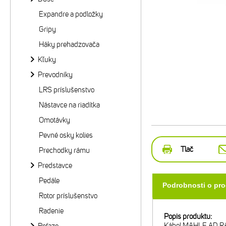
Expandre a podložky
Gripy
Háky prehadzovača
Kľuky
Prevodníky
LRS príslušenstvo
Nástavce na riadítka
Omotávky
Pevné osky kolies
Tlač
Prechodky rámu
Predstavce
Pedále
Podrobnosti o pr
Rotor príslušenstvo
Radenie
Popis produktu:
Kábel MAHLE AD RA2