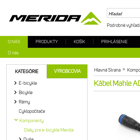
Podrobné vyhľad
O NÁS
PRODUKTY
KOŠÍK
PRIHLÁSENIE
O nás
>
Hlavná Strana
Kompo
VÝROBCOVIA
KATEGÓRIE
Kábel Mahle A
E-bicykle
Bicykle
Rámy
Cyklopočítače
Komponenty
Diely pre e-bicykle Merida
Duše