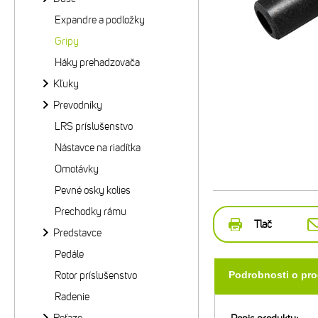
Expandre a podložky
Gripy
Háky prehadzovača
Kľuky
Prevodníky
LRS príslušenstvo
Nástavce na riadítka
Omotávky
Pevné osky kolies
Prechodky rámu
Tlač
Predstavce
Pedále
Rotor príslušenstvo
Podrobnosti o pr
Radenie