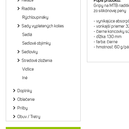
Reťaze
Popis produktu:
Gripy na MTB riadít
Riadítka
zo silikónovej peny
Rýchloupináky
- vynikajúce absorpč
Sady vypletených kolies
- vonkajší priemer
- čierne koncovky s
Sedlá
- dĺžka: 130 mm
- farba: čierne
Sedlové objímky
- hmotnosť: 60 g/pá
Sedlovky
Stredové zloženia
Vidlice
Iné
Doplnky
Oblečenie
Prilby
Obuv / Tretry