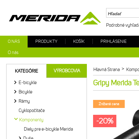
Podrobné vyhľad
O NÁS
PRODUKTY
KOŠÍK
PRIHLÁSENIE
O nás
>
Hlavná Strana
Kompo
VÝROBCOVIA
KATEGÓRIE
Gripy Merida T
E-bicykle
Bicykle
Rámy
Znížená cena
Cyklopočítače
-20%
Komponenty
Diely pre e-bicykle Merida
Duše