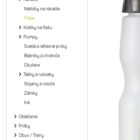
Nádoby na náradie
Fľaše
Košíky na fľašu
Pumpy
Svetlá a reflexné prvky
Blatníky a chrániče
Okuliare
Tašky a ruksaky
Stojany a nosiče
Zámky
Iné
Oblečenie
Prilby
Obuv / Tretry