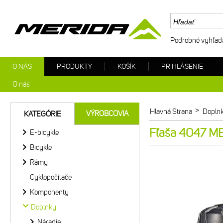
Podrobné vyhľad
O NÁS
PRODUKTY
KOŠÍK
PRIHLÁSENIE
O nás
>
Hlavná Strana
Dopln
VÝROBCOVIA
KATEGÓRIE
Fľaša 4047 MER
E-bicykle
Bicykle
Rámy
Cyklopočítače
Komponenty
Doplnky
Náradie