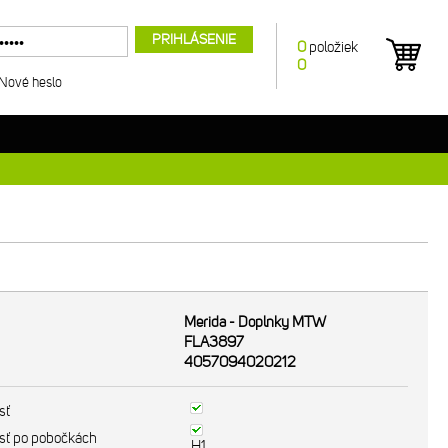
PRIHLÁSENIE
0
položiek
0
Nové heslo
Merida - Doplnky MTW
FLA3897
4057094020212
sť
sť po pobočkách
H1