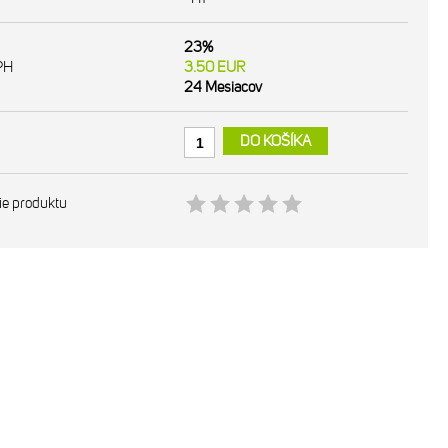
23%
PH
3.50
EUR
24 Mesiacov
DO KOŠÍKA
ie produktu