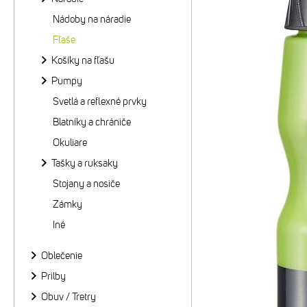
Nádoby na náradie
Fľaše
Košíky na fľašu
Pumpy
Svetlá a reflexné prvky
Blatníky a chrániče
Okuliare
Tašky a ruksaky
Stojany a nosiče
Zámky
Iné
Oblečenie
Prilby
Obuv / Tretry