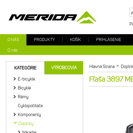
P
O NÁS
PRODUKTY
KOŠÍK
PRIHLÁSENIE
O nás
>
Hlavná Strana
Dopln
VÝROBCOVIA
KATEGÓRIE
Fľaša 3897 ME
E-bicykle
Bicykle
Rámy
Cyklopočítače
Komponenty
Doplnky
Náradie