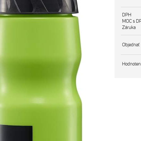
DPH
MOC s D
Záruka
Objednať
Hodnoten