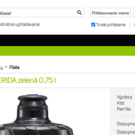
odrobné vyhľadávanie
Trvalé prihlásenie
>
ky
Fľaše
RIDA zelená 0.75 l
Výrobca
Kód
Part No.
Dostupno
Dostupno