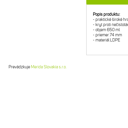
Popis produktu:
- praktické široké hr
- kryt proti nečistot
- objem 650 ml
- priemer 74 mm
- materiál LDPE
Prevádzkuje
Merida Slovakia s.r.o.