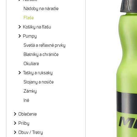
Nádoby na náradie
Fľaše
Košíky na fľašu
Pumpy
Svetlá a reflexné prvky
Blatníky a chrániče
Okuliare
Tašky a ruksaky
Stojany a nosiče
Zámky
Iné
Oblečenie
Prilby
Obuv / Tretry