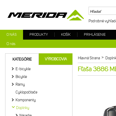
Podrobné vyhľad
O NÁS
PRODUKTY
KOŠÍK
PRIHLÁSENIE
O nás
>
Hlavná Strana
Dopln
VÝROBCOVIA
KATEGÓRIE
Fľaša 3886 ME
E-bicykle
Bicykle
Rámy
Cyklopočítače
Komponenty
Doplnky
Náradie