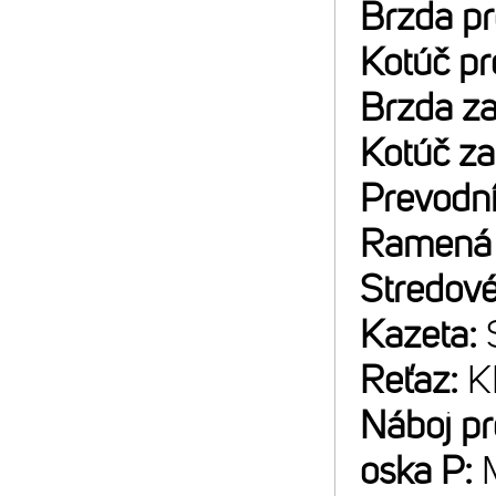
Brzda p
Kotúč p
Brzda z
Kotúč z
Prevodn
Ramená 
Stredové
Kazeta:
Reťaz:
K
Náboj p
oska P: