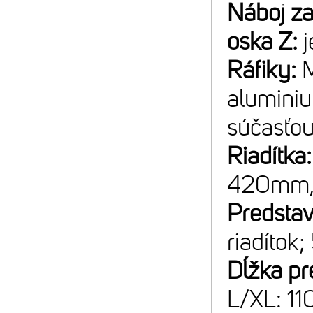
Náboj z
oska Z:
Ráfiky:
M
aluminiu
súčasťou
Riadítka
420mm,
Predsta
riadítok;
Dĺžka pr
L/XL: 1