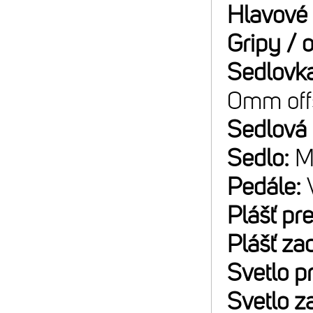
Hlavové 
Gripy / 
Sedlovk
0mm off
Sedlová
Sedlo:
M
Pedále:
Plášť pr
Plášť za
Svetlo p
Svetlo z