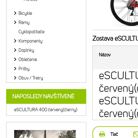
Bicykle
Rámy
Cyklopočítače
Zostava
eSCULTUR
Komponenty
Doplnky
Názov
Oblečenie
Prilby
eSCULTU
Obuv / Tretry
červený(
NAPOSLEDY NAVŠTÍVENÉ
eSCULTU
eSCULTURA 400 červený(čierny)
červený(
Tlač