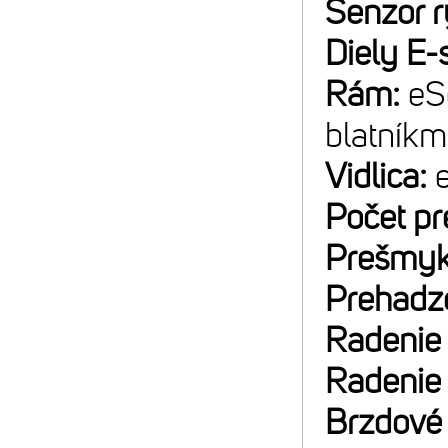
Senzor r
Diely E-
Rám:
eS
blatník
Vidlica:
Počet p
Prešmyk
Prehadz
Radenie
Radenie
Brzdové