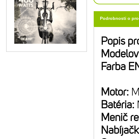
Podrobnosti o pr
Popis pr
Modelov
Farba E
Motor:
M
Batéria:
Menič r
Nabíjač