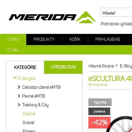
Podrobné vyhľad
O NÁS
PRODUKTY
KOŠÍK
PRIHLÁSENIE
O nás
>
Hlavná Strana
E-Bicy
VÝROBCOVIA
KATEGÓRIE
eSCULTURA 400
E-bicykle
červený(čierny)
Celoodpružené eMTB
Pevné eMTB
Výpredaj
Trekking & City
zostava
Cestné
-42%
Gravel
Fitness