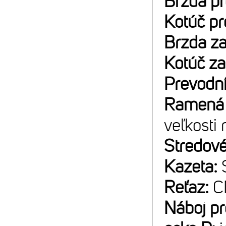
Brzda p
Kotúč p
Brzda z
Kotúč z
Prevodn
Ramená 
veľkosti
Stredové
Kazeta:
Reťaz:
C
Náboj p