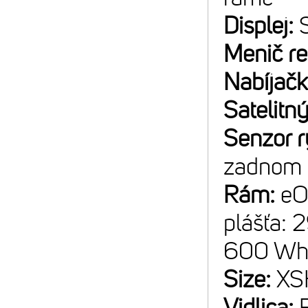
Displej:
Menič r
Nabíjač
Satelitný
Senzor r
zadnom 
Rám:
eO
plášťa: 
600 W
Size:
XS
Vidlica: