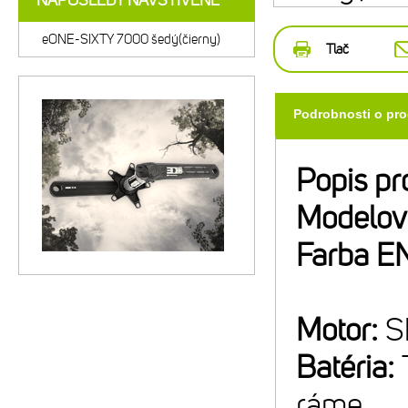
NAPOSLEDY NAVŠTÍVENÉ
eONE-SIXTY 7000 šedý(čierny)
Tlač
Podrobnosti o pr
Popis pr
Modelov
Farba E
Motor:
S
Batéria:
ráme