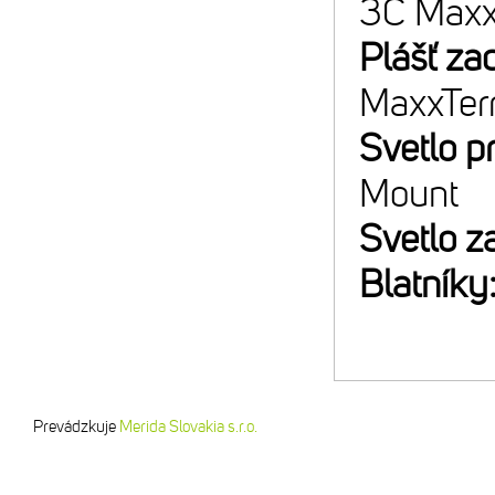
3C Maxx
Plášť za
MaxxTer
Svetlo p
Mount
Svetlo z
Blatníky
Prevádzkuje
Merida Slovakia s.r.o.