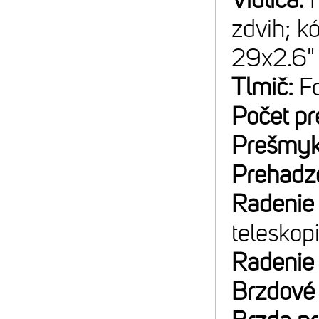
zdvih; k
29x2.6"
Tlmič:
F
Počet p
Prešmyk
Prehadz
Radenie
teleskop
Radenie
Brzdové