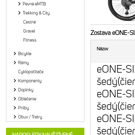
Pevné eMTB
Trekking & City
Cestné
Gravel
Zostava
eONE-SIX
Fitness
Názov
Bicykle
Rámy
eONE-S
Cyklopočítače
šedý(čie
Komponenty
Doplnky
eONE-S
Oblečenie
šedý(čie
Prilby
eONE-S
Obuv / Tretry
šedý(čie