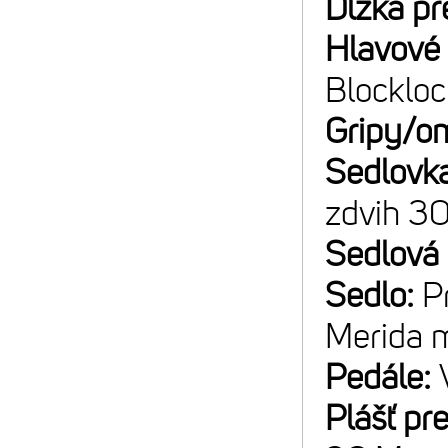
Dĺžka pr
Hlavové 
Blockloc
Gripy/o
Sedlovk
zdvih 3
Sedlová
Sedlo:
P
Merida m
Pedále:
Plášť pr