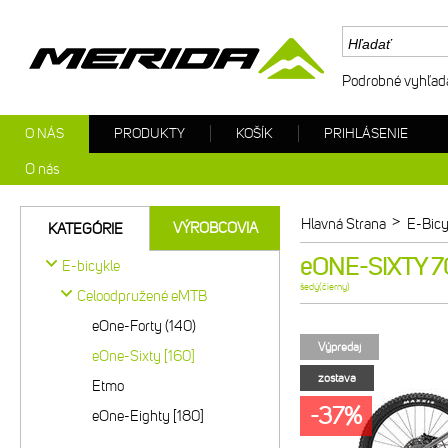
Podrobné vyhľad
O NÁS
PRODUKTY
KOŠÍK
PRIHLÁSENIE
O nás
>
Hlavná Strana
E-Bicy
VÝROBCOVIA
KATEGÓRIE
eONE-SIXTY 70
E-bicykle
šedý(čierny)
Celoodpružené eMTB
eOne-Forty (140)
Výpredaj
eOne-Sixty [160]
zostava
Etmo
-37%
eOne-Eighty [180]