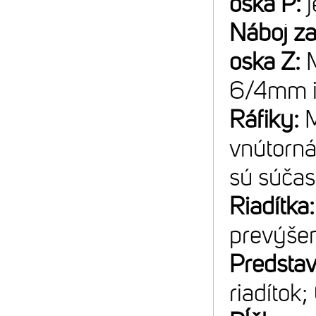
oska P:
Náboj z
oska Z:
6/4mm 
Ráfiky:
vnútorná
sú súčas
Riadítka
prevýše
Predsta
riadítok