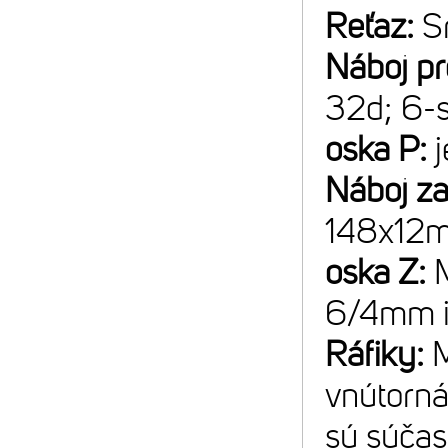
Reťaz:
S
Náboj p
32d; 6-
oska P:
Náboj z
148x12m
oska Z:
6/4mm 
Ráfiky:
vnútorná
sú súčas