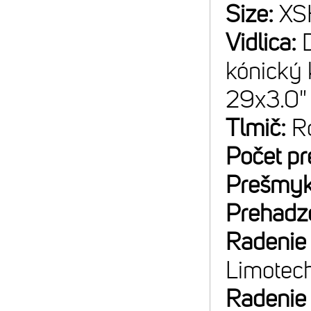
Size:
XS
Vidlica:
kónický 
29x3.0"
Tlmič:
R
Počet p
Prešmyk
Prehadz
Radenie
Limotec
Radenie