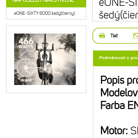
eONE-S
NAPOSLEDY NAVŠTÍVENÉ
šedý(čie
eONE-SIXTY 6000 šedý(čierny)
Tlač
Podrobnosti o pr
Popis pr
Modelov
Farba E
Motor:
S