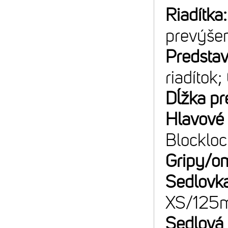
Riadítka
prevýše
Predsta
riadítok
Dĺžka pr
Hlavové 
Blockloc
Gripy/o
Sedlovk
XS/125
Sedlová