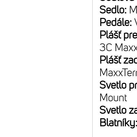
Sedlo:
M
Pedále:
Plášť pr
3C Maxx
Plášť za
MaxxTer
Svetlo p
Mount
Svetlo z
Blatníky