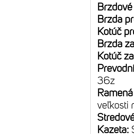
Brzdové
Brzda p
Kotúč p
Brzda z
Kotúč z
Prevodn
36z
Ramená 
veľkosti
Stredové
Kazeta: