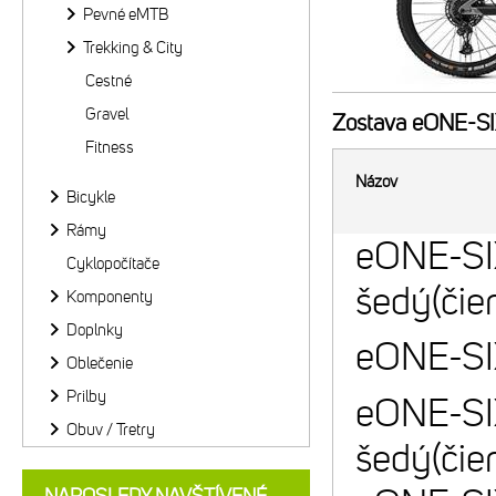
Pevné eMTB
Trekking & City
Cestné
Gravel
Zostava
eONE-SIX
Fitness
Názov
Bicykle
Rámy
eONE-S
Cyklopočítače
šedý(čie
Komponenty
Doplnky
eONE-SI
Oblečenie
Prilby
eONE-S
Obuv / Tretry
šedý(čie