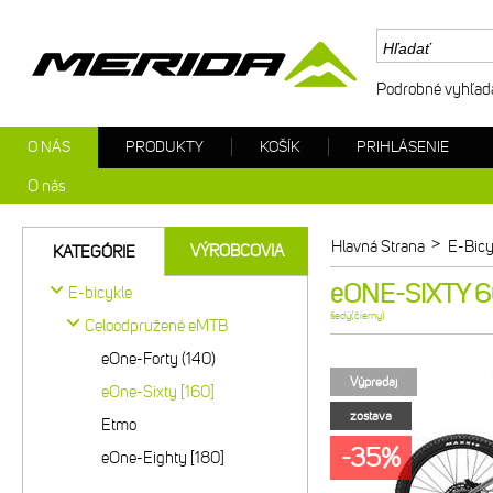
Podrobné vyhľad
O NÁS
PRODUKTY
KOŠÍK
PRIHLÁSENIE
O nás
>
Hlavná Strana
E-Bicy
VÝROBCOVIA
KATEGÓRIE
eONE-SIXTY 60
E-bicykle
šedý(čierny)
Celoodpružené eMTB
eOne-Forty (140)
Výpredaj
eOne-Sixty [160]
zostava
Etmo
-35%
eOne-Eighty [180]