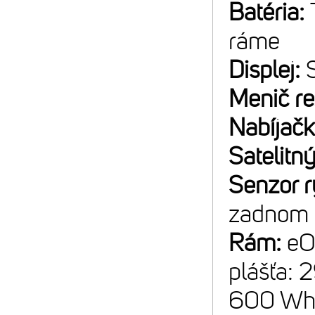
Batéria:
ráme
Displej:
Menič r
Nabíjač
Satelitný
Senzor r
zadnom 
Rám:
eO
plášťa: 
600 W