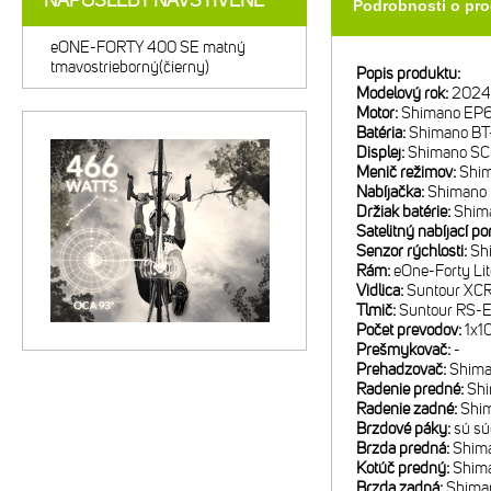
NAPOSLEDY NAVŠTÍVENÉ
Podrobnosti o pr
eONE-FORTY 400 SE matný
tmavostrieborný(čierny)
Popis produktu:
Modelový rok:
2024
Motor:
Shimano EP
Batéria:
Shimano BT
Displej:
Shimano S
Menič režimov:
Shi
Nabíjačka:
Shimano
Držiak batérie:
Shim
Satelitný nabíjací po
Senzor rýchlosti:
Sh
Rám:
eOne-Forty Lit
Vidlica:
Suntour XCR
Tlmič:
Suntour RS-
Počet prevodov:
1x1
Prešmykovač:
-
Prehadzovač:
Shima
Radenie predné:
Shi
Radenie zadné:
Shi
Brzdové páky:
sú sú
Brzda predná:
Shim
Kotúč predný:
Shim
Brzda zadná:
Shima