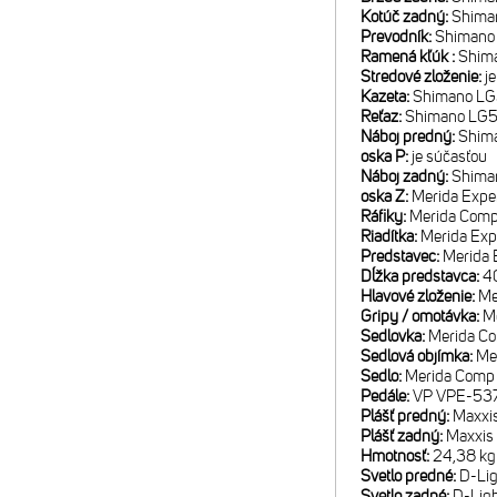
Kotúč zadný:
Shima
Prevodník:
Shimano
Ramená kľúk :
Shima
Stredové zloženie:
j
Kazeta:
Shimano LG3
Reťaz:
Shimano LG
Náboj predný:
Shima
oska P:
je súčasťou
Náboj zadný:
Shima
oska Z:
Merida Expe
Ráfiky:
Merida Comp 
Riadítka:
Merida Exp
Predstavec:
Merida 
Dĺžka predstavca:
40
Hlavové zloženie:
Me
Gripy / omotávka:
M
Sedlovka:
Merida C
Sedlová objímka:
Me
Sedlo:
Merida Comp
Pedále:
VP VPE-53
Plášť predný:
Maxxis
Plášť zadný:
Maxxis
Hmotnosť:
24,38 kg
Svetlo predné:
D-Lig
Svetlo zadné:
D-Ligh