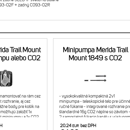
93-02F + zadný C093-02R
ida Trail Mount
Minipumpa Merida Trail
mpu alebo CO2
Mount 1849 s CO2
náplň
náplňou
é namontovať na rám cez
- vysokokvalitná kompaktná 2v1
 rozhranie, aj cez
minipumpa - teleskopické telo pre účinn
žne body pre košík na
ručné fúkanie - integrované rozhranie pr
umožňujú založiť 1x
štandardné 16g CO2 náplne so závitom 
nt minipumpu a 1x CO2
2 samostatné fúkacie kanály s výstupo
O2 náplň (bez
osobitne pre CO2, osobitne pre klasickú
PH
20.24
bez DPH
EUR
ocou priloženej
pumpu - vhodná LE