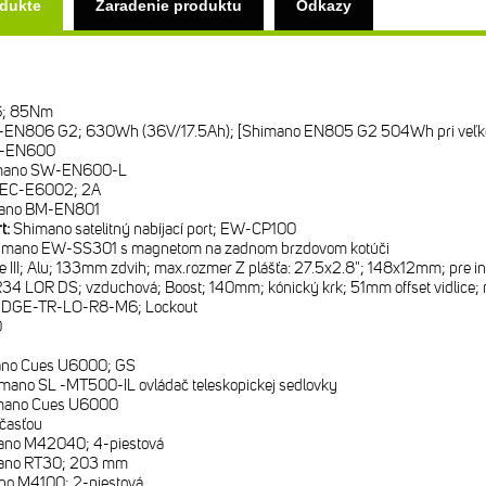
odukte
Zaradenie produktu
Odkazy
6; 85Nm
-EN806 G2; 630Wh (36V/17.5Ah); [Shimano EN805 G2 504Wh pri veľko
C-EN600
mano SW-EN600-L
 EC-E6002; 2A
ano BM-EN801
rt:
Shimano satelitný nabíjací port; EW-CP100
imano EW-SS301 s magnetom na zadnom brzdovom kotúči
e III; Alu; 133mm zdvih; max.rozmer Z plášťa: 27.5x2.8"; 148x12mm; pre in
34 LOR DS; vzduchová; Boost; 140mm; kónický krk; 51mm offset vidlice; 
EDGE-TR-LO-R8-M6; Lockout
0
no Cues U6000; GS
mano SL -MT500-IL ovládač teleskopickej sedlovky
mano Cues U6000
časťou
ano M42040; 4-piestová
ano RT30; 203 mm
no M4100; 2-piestová