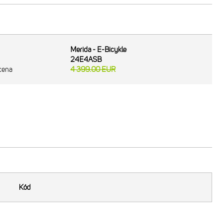
Merida - E-Bicykle
24E4ASB
cena
4 399.00
EUR
Kód