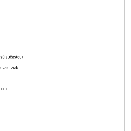
 sú súčasťou)
nova držiak
50mm