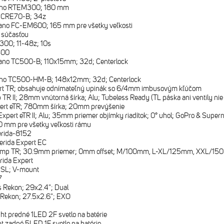
no RTEM300; 180 mm
 CRE70-B; 34z
no FC-EM600; 165 mm pre všetky veľkosti
e súčasťou
00; 11-48z; 10s
500
no TC500-B; 110x15mm; 32d; Centerlock
no TC500-HM-B; 148x12mm; 32d; Centerlock
rt TR; obsahuje odnímateľný upinák so 6/4mm imbusovým kľúčom
TR II; 28mm vnútorná šírka; Alu; Tubeless Ready (TL páska ani ventily nie
ert eTR; 780mm šírka; 20mm prevýšenie
Expert eTR II; Alu; 35mm priemer objímky riadítok; 0° uhol; GoPro & Super
 mm pre všetky veľkosti rámu
rida-8152
erida Expert EC
omp TR; 30.9mm priemer; 0mm offset; M/100mm, L-XL/125mm, XXL/1
rida Expert
 SL; V-mount
7
 Rekon; 29x2.4"; Dual
 Rekon; 27.5x2.6"; EXO
ht predné 1LED 2F svetlo na batérie
t zadné 5LED 1F svetlo na batérie