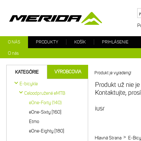
P
O NÁS
PRODUKTY
KOŠÍK
PRIHLÁSENIE
O nás
VÝROBCOVIA
KATEGÓRIE
Produkt je vyradený!
E-bicykle
Produkt už nie je
Kontaktujte, pro
Celoodpružené eMTB
eOne-Forty (140)
iusr
eOne-Sixty [160]
Etmo
eOne-Eighty [180]
>
Hlavná Strana
E-Bicy