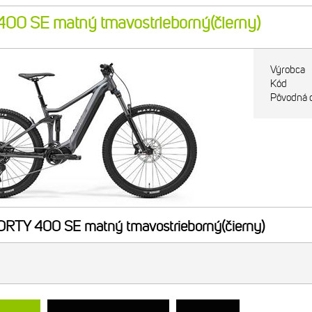
0 SE matný tmavostrieborný(čierny)
Výrobca
Kód
Pôvodná 
TY 400 SE matný tmavostrieborný(čierny)