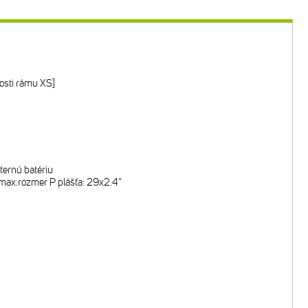
sti rámu XS]
ternú batériu
max.rozmer P plášťa: 29x2.4"