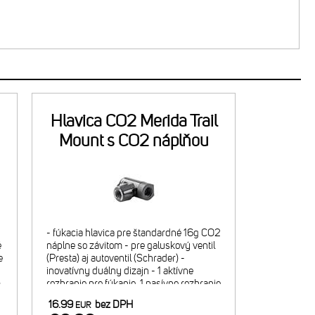
Hlavica CO2 Merida Trail
Mount s CO2 náplňou
- fúkacia hlavica pre štandardné 16g CO2
é
náplne so závitom - pre galuskový ventil
e
(Presta) aj autoventil (Schrader) -
-
inovatívny duálny dizajn - 1 aktívne
m
rozhranie pre fúkanie, 1 pasívne rozhranie
pre bezpečný transport hlavice na náplni
16.99
bez DPH
EUR
- regulácia f