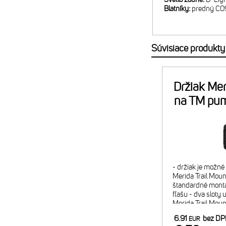
Blatníky:
predný C0
Súvisiace produkty
Držiak Mer
na TM pu
- držiak je možn
Merida Trail Mount
štandardné montá
fľašu - dva sloty 
Merida Trail Mou
náplň alebo 2x C
6.91
bez D
EUR
minipumpy) - pom