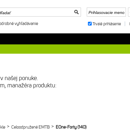
odrobné vyhľadávanie
Trvalé prihlásenie
 v našej ponuke.
sím, manažéra produktu:
>
>
kle
Celoodpružené EMTB
EOne-Forty (140)