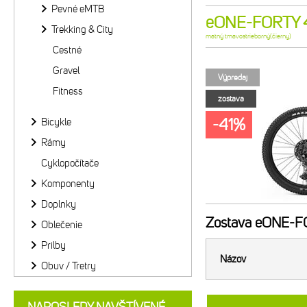
Pevné eMTB
eONE-FORTY 40
Trekking & City
matný tmavostrieborný(čierny)
Cestné
Gravel
Výpredaj
Fitness
zostava
-41%
Bicykle
Rámy
Cyklopočítače
Komponenty
Doplnky
Zostava
eONE-FOR
Oblečenie
Prilby
Názov
Obuv / Tretry