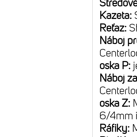
Stredové
Kazeta:
Reťaz:
S
Náboj p
Centerlo
oska P:
Náboj z
Centerlo
oska Z:
6/4mm 
Ráfiky:
M