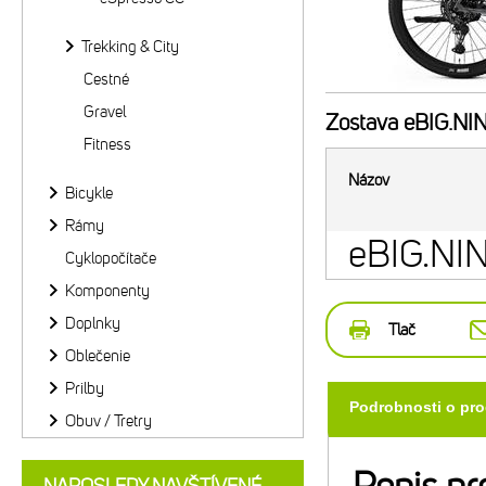
Trekking & City
Cestné
Gravel
Zostava
eBIG.NIN
Fitness
Názov
Bicykle
Rámy
eBIG.NIN
Cyklopočítače
Komponenty
Doplnky
Tlač
Oblečenie
Prilby
Podrobnosti o pr
Obuv / Tretry