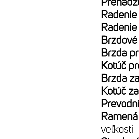
Prehadz
Radenie
Radenie
Brzdové
Brzda p
Kotúč p
Brzda z
Kotúč z
Prevodn
Ramená 
veľkosti