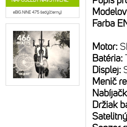
Popis pr
NAPOSLEDY NAVŠTÍVENÉ
Modelov
eBIG.NINE 475 šedý(čierny)
Farba E
Motor:
S
Batéria:
Displej:
Menič r
Nabíjač
Držiak b
Satelitný