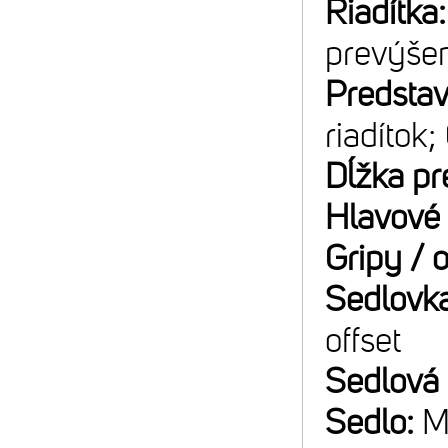
Riadítka
prevýše
Predsta
riadítok
Dĺžka pr
Hlavové 
Gripy / 
Sedlovk
offset
Sedlová
Sedlo:
M