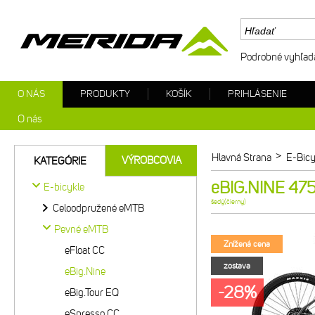
Podrobné vyhľad
O NÁS
PRODUKTY
KOŠÍK
PRIHLÁSENIE
O nás
>
Hlavná Strana
E-Bicy
VÝROBCOVIA
KATEGÓRIE
eBIG.NINE 475
E-bicykle
šedý(čierny)
Celoodpružené eMTB
Pevné eMTB
Znížená cena
eFloat CC
zostava
eBig.Nine
-28%
eBig.Tour EQ
eSpresso CC