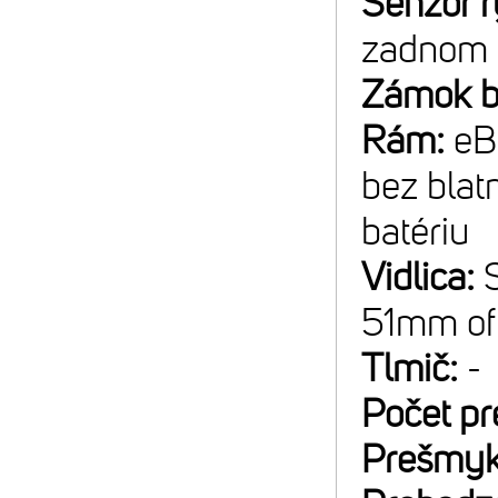
Senzor r
zadnom 
Zámok b
Rám:
eB
bez blat
batériu
Vidlica:
51mm off
Tlmič:
-
Počet p
Prešmyk