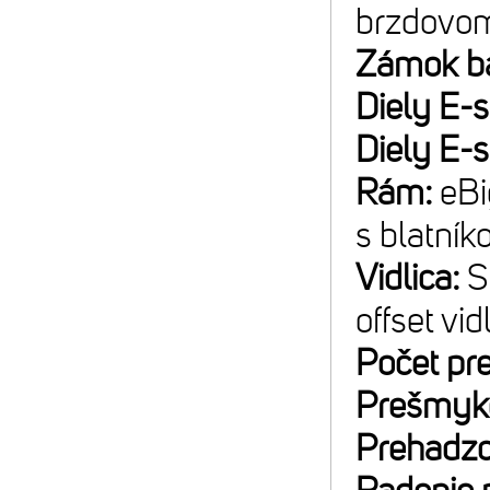
brzdovom
Zámok ba
Diely E-
Diely E-
Rám:
eBi
s blatní
Vidlica:
S
offset vi
Počet pr
Prešmyk
Prehadz