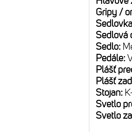
Hlavové 
Gripy / 
Sedlovk
Sedlová 
Sedlo:
Me
Pedále:
Plášť pr
Plášť za
Stojan:
K
Svetlo p
Svetlo z