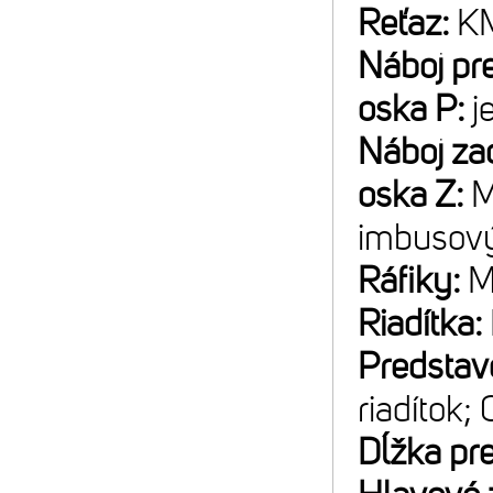
Reťaz:
K
Náboj pr
oska P:
j
Náboj za
oska Z:
M
imbusov
Ráfiky:
M
Riadítka:
Predstav
riadítok;
Dĺžka pr