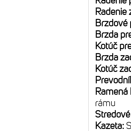
Radenie 
Radenie 
Brzdové 
Brzda pr
Kotúč pr
Brzda za
Kotúč za
Prevodní
Ramená k
rámu
Stredové
Kazeta:
S