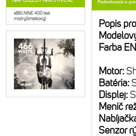
NAPOSLEDY NAVŠTÍVENÉ
Podrobnosti o pr
eBIG.NINE 400 teal
modrý(limetkový)
Popis pr
Modelový
Farba E
Motor:
S
Batéria:
Displej:
S
Menič re
Nabíjačk
Senzor rý