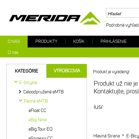
Podrobné vyhľad
O NÁS
PRODUKTY
KOŠÍK
PRIHLÁSENIE
O nás
VÝROBCOVIA
KATEGÓRIE
Produkt je vyradený!
E-bicykle
Produkt už nie je
Kontaktujte, pro
Celoodpružené eMTB
Pevné eMTB
iusr
eFloat CC
eBig.Nine
eBig.Tour EQ
>
Hlavná Strana
E-Bicy
eSpresso CC