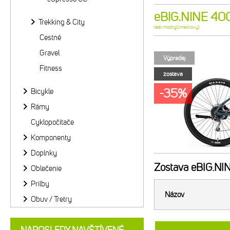
eBIG.NINE 400 
Trekking & City
teal modrý(limetkový)
Cestné
Gravel
Výpredaj
Fitness
zostava
-35%
Bicykle
Rámy
Cyklopočítače
Komponenty
Doplnky
Zostava
eBIG.NIN
Oblečenie
Prilby
Názov
Obuv / Tretry