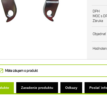
DPH
MOC s D
Záruka
Objednať
Hodnoten
Máte záujem o produkt
odukte
Zaradenie produktu
Odkazy
Poslať inf