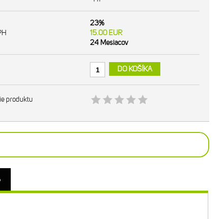
23%
PH
15.00
EUR
24 Mesiacov
DO KOŠÍKA
ie produktu
o