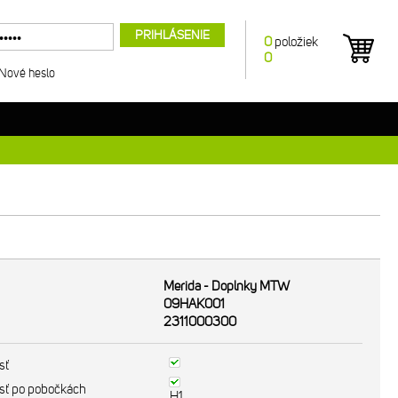
PRIHLÁSENIE
0
položiek
0
Nové heslo
Merida - Doplnky MTW
09HAK001
2311000300
sť
sť po pobočkách
H1