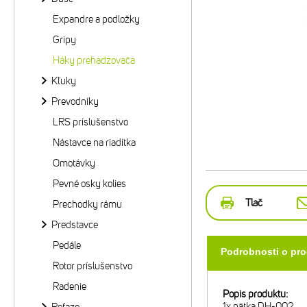
Expandre a podložky
Gripy
Háky prehadzovača
Kľuky
Prevodníky
LRS príslušenstvo
Nástavce na riadítka
Omotávky
Pevné osky kolies
Tlač
Prechodky rámu
Predstavce
Pedále
Podrobnosti o pr
Rotor príslušenstvo
Radenie
Popis produktu:
1x pätka DH-002