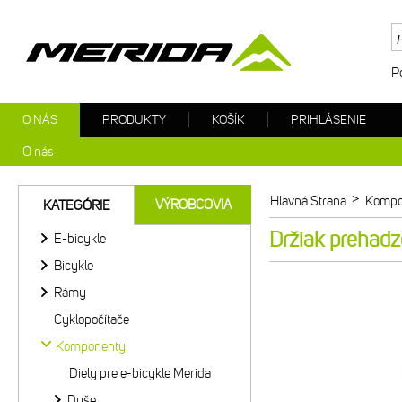
P
O NÁS
PRODUKTY
KOŠÍK
PRIHLÁSENIE
O nás
>
Hlavná Strana
Kompo
VÝROBCOVIA
KATEGÓRIE
Držiak prehad
E-bicykle
Bicykle
Rámy
Cyklopočítače
Komponenty
Diely pre e-bicykle Merida
Duše