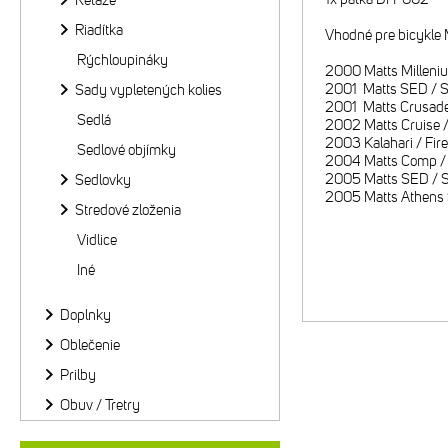
Reťaze
Riadítka
Vhodné pre bicykle 
Rýchloupináky
2000 Matts Milleni
2001 Matts SED / S
Sady vypletených kolies
2001 Matts Crusader 
Sedlá
2002 Matts Cruise / B
2003 Kalahari / Fire
Sedlové objímky
2004 Matts Comp / 
2005 Matts SED / 
Sedlovky
2005 Matts Athens S
Stredové zloženia
Vidlice
Iné
Doplnky
Oblečenie
Prilby
Obuv / Tretry