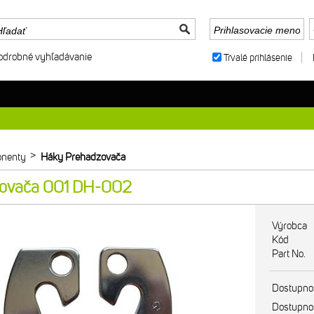
odrobné vyhľadávanie
Trvalé prihlásenie
>
nenty
Háky Prehadzovača
zovača 001 DH-002
Výrobca
Kód
Part No.
Dostupno
Dostupno