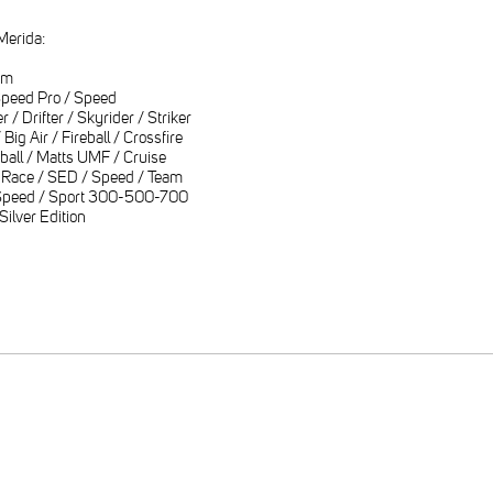
Merida:
um
peed Pro / Speed
/ Drifter / Skyrider / Striker
ig Air / Fireball / Crossfire
ball / Matts UMF / Cruise
Race / SED / Speed / Team
Speed / Sport 300-500-700
ilver Edition