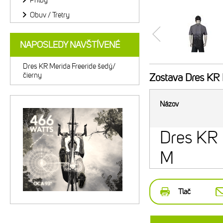
Prilby
Obuv / Tretry
NAPOSLEDY NAVŠTÍVENÉ
Dres KR Merida Freeride šedý/
čierny
Zostava
Dres KR M
Názov
Dres KR 
M
Tlač