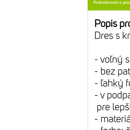
Podrobnosti o pr
Popis pr
Dres s k
- voľný s
- bez pa
- ľahký 
- v podp
pre lepš
- materi