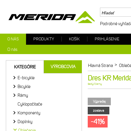
Podrobné vyhľad
O NÁS
PRODUKTY
KOŠÍK
PRIHLÁSENIE
O nás
>
Hlavná Strana
Obleče
VÝROBCOVIA
KATEGÓRIE
Dres KR Merida
E-bicykle
šedý/čierny
Bicykle
Rámy
Výpredaj
Cyklopočítače
zostava
Komponenty
-41%
Doplnky
Oblečenie