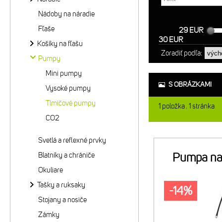
Nádoby na náradie
Fľaše
29 EUR
30 EUR
Košíky na fľašu
Zoradiť podľa:
Pumpy
Mini pumpy
S OBRÁZKAMI
Vysoké pumpy
Tlmičové pumpy
1
položka
1
stránka
CO2
Svetlá a reflexné prvky
Blatníky a chrániče
Pumpa na 
Okuliare
Tašky a ruksaky
-14%
Stojany a nosiče
Zámky