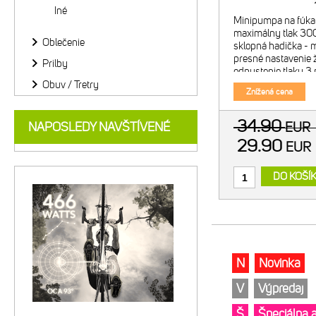
Iné
Minipumpa na fúkani
maximálny tlak 300 
Oblečenie
sklopná hadička - m
presné nastavenie 
Prilby
odpustenie tlaku 3 
stlačenie - hliníkov
Obuv / Tretry
Znížená cena
hmotnosť: 170 g
34.90
NAPOSLEDY NAVŠTÍVENÉ
EUR
29.90
EU
DO KOŠÍ
N
Novinka
V
Výpredaj
Š
Špeciálna 