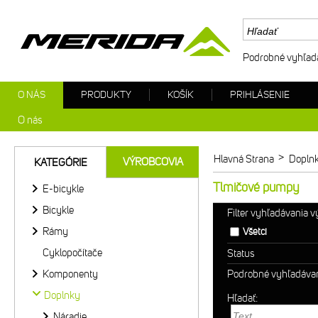
Podrobné vyhľad
O NÁS
PRODUKTY
KOŠÍK
PRIHLÁSENIE
O nás
>
Hlavná Strana
Dopln
VÝROBCOVIA
KATEGÓRIE
Tlmičové pumpy
E-bicykle
Bicykle
Filter vyhľadávania 
Rámy
Všetci
Cyklopočítače
Status
Komponenty
Podrobné vyhľadáva
Doplnky
Hľadať:
Náradie