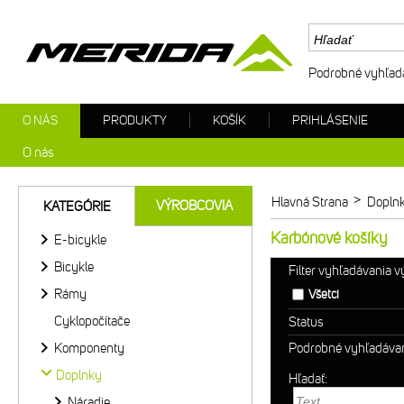
Podrobné vyhľad
O NÁS
PRODUKTY
KOŠÍK
PRIHLÁSENIE
O nás
>
Hlavná Strana
Dopln
VÝROBCOVIA
KATEGÓRIE
Karbónové košíky
E-bicykle
Bicykle
Filter vyhľadávania 
Rámy
Všetci
Cyklopočítače
Status
Komponenty
Podrobné vyhľadáva
Doplnky
Hľadať:
Náradie