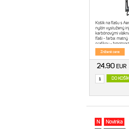
Košík na fľašu s Ae
nylón vystužený in
karbónovými vlákna
fľaši - farba: matn
grafikou - hmotnosť
Znížená cena
24.90
EUR
DO KOŠÍ
N
Novinka