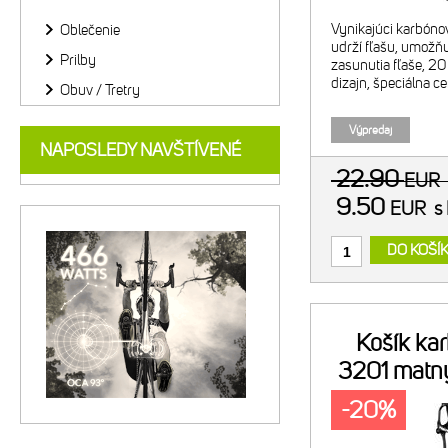
Vynikajúci karbóno
Oblečenie
udrží fľašu, umožňu
Prilby
zasunutia fľaše, 20
dizajn, špeciálna ce
Obuv / Tretry
Výpredaj
NAPOSLEDY NAVŠTÍVENÉ
22.90
EUR
9.50
EUR
s
DO KOŠÍ
Košík ka
3201 matný
l
-20%