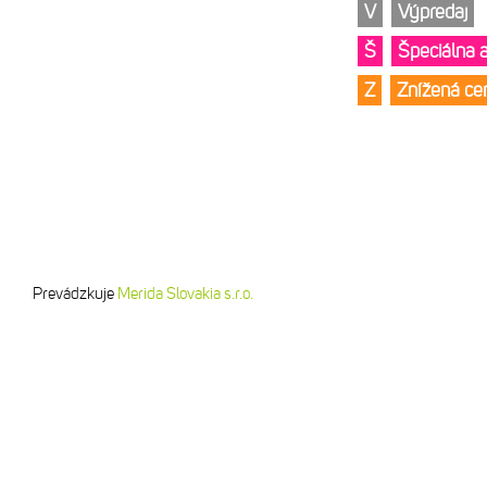
V
Výpredaj
Š
Špeciálna 
Z
Znížená c
Prevádzkuje
Merida Slovakia s.r.o.