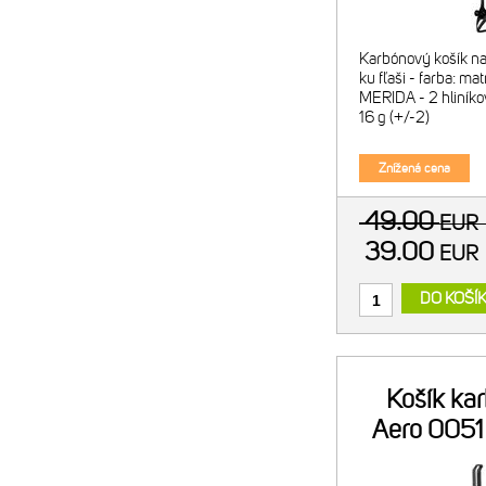
Karbónový košík na 
ku fľaši - farba: mat
MERIDA - 2 hliníko
16 g (+/-2)
Znížená cena
49.00
EU
39.00
EU
DO KOŠÍ
Košík ka
Aero 0051