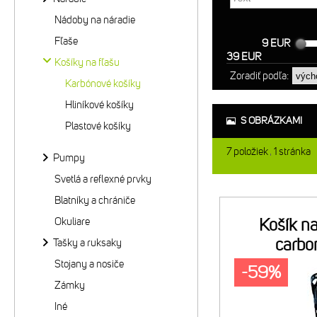
Nádoby na náradie
Fľaše
9 EUR
39 EUR
Košíky na fľašu
Zoradiť podľa:
Karbónové košíky
Hliníkové košíky
S OBRÁZKAMI
Plastové košíky
7
položiek
1
stránka
Pumpy
Svetlá a reflexné prvky
Blatníky a chrániče
Okuliare
Košík na
carbo
Tašky a ruksaky
Stojany a nosiče
-59%
Zámky
Iné