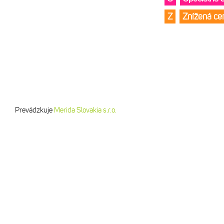
Z
Znížená c
Prevádzkuje
Merida Slovakia s.r.o.