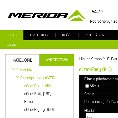
Podrobné vyhľad
O NÁS
PRODUKTY
KOŠÍK
PRIHLÁSENIE
O nás
>
Hlavná Strana
E-Bicy
VÝROBCOVIA
KATEGÓRIE
eOne-Forty (140)
E-bicykle
Celoodpružené eMTB
Filter vyhľadávania 
eOne-Forty (140)
Všetci
eOne-Sixty [160]
Status
Etmo
Podrobné vyhľadáva
eOne-Eighty [180]
Hľadať: