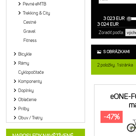
Pevné eMTB
Trekking & City
3 023 EUR
Cestné
3 024 EUR
Gravel
Zoradiť podľa:
Fitness
S OBRÁZKAMI
Bicykle
Rámy
2
položky
1
stránka
Cyklopočítače
Komponenty
Doplnky
eONE-F
Oblečenie
m
Prilby
tmavozelen
-47%
Obuv / Tretry