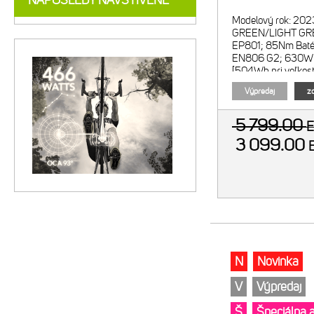
NAPOSLEDY NAVŠTÍVENÉ
Modelový rok: 202
GREEN/LIGHT GRE
EP801; 85Nm Batér
EN806 G2; 630Wh 
[504Wh pri veľkosti
Shimano SC-EN6
Výpredaj
zo
5 799.00
3 099.00
N
Novinka
V
Výpredaj
Š
Špeciálna 