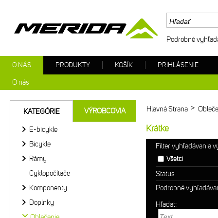
Podrobné vyhľad
O NÁS
PRODUKTY
KOŠÍK
PRIHLÁSENIE
O nás
>
Hlavná Strana
Obleče
VÝROBCOVIA
KATEGÓRIE
Krátke
E-bicykle
Bicykle
Filter vyhľadávania 
Rámy
Všetci
Cyklopočítače
Status
Komponenty
Podrobné vyhľadáva
Doplnky
Hľadať:
Oblečenie