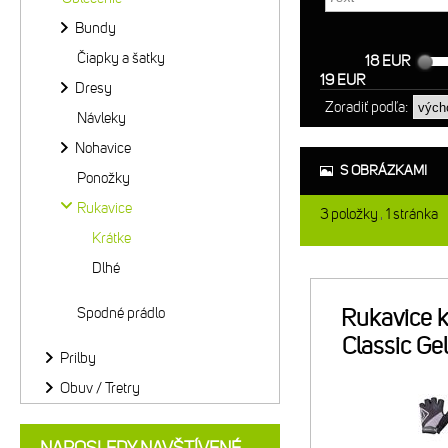
Bundy
Čiapky a šatky
18 EUR
19 EUR
Dresy
Zoradiť podľa:
Návleky
Nohavice
S OBRÁZKAMI
Ponožky
Rukavice
3
položky
1
stránka
Krátke
Dlhé
Spodné prádlo
Rukavice k
Classic Ge
Prilby
Obuv / Tretry