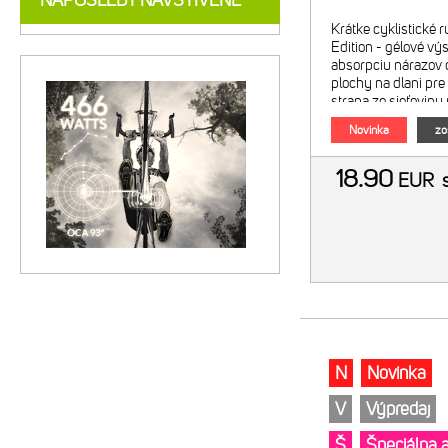
NAPOSLEDY NAVŠTÍVENÉ
Krátke cyklistické
Edition - gélové výs
absorpciu nárazov d
plochy na dlani pre 
strana zo sieťoviny 
froté materiál na pa
Novinka
zo
18.90
EUR
N
Novinka
V
Výpredaj
Š
Špeciálna 