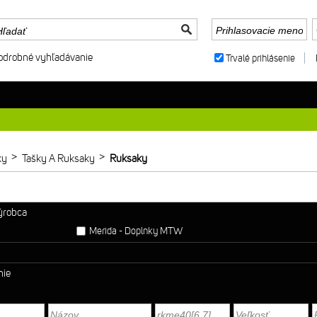
odrobné vyhľadávanie
Trvalé prihlásenie
>
>
ky
Tašky A Ruksaky
Ruksaky
výrobca
Merida - Doplnky MTW
nie