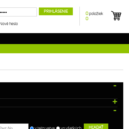
PRIHLÁSENIE
0
položiek
0
Nové heslo
HĽADAŤ
v tejto vetve
vo všetkých