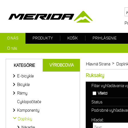
P
O NÁS
PRODUKTY
KOŠÍK
PRIHLÁSENIE
O nás
>
Hlavná Strana
Dopln
VÝROBCOVIA
KATEGÓRIE
Ruksaky
E-bicykle
Bicykle
Filter vyhľadávania 
Rámy
Všetci
Cyklopočítače
Status
Komponenty
Podrobné vyhľadáva
Doplnky
Hľadať:
Náradie