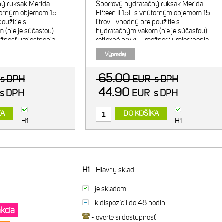
ný ruksak Merida
Športový hydratačný ruksak Merida
nútorným objemom 15
Fifteen II 15L s vnútorným objemom 15
použitie s
litrov - vhodný pre použitie s
(nie je súčasťou) -
hydratačným vakom (nie je súčasťou) -
ožnosť umiestnenia
reflexné prvky - možnosť umiestnenia
amostatné vrecko pre
zadného svetla - samostatné vrecko pre
Výpredaj
popruh okol
príručné náradie - popruh okol
65.00
R
s DPH
EUR
s DPH
44.90
s DPH
EUR
s DPH
KA
DO KOŠÍKA
H1
H1
H1
-
Hlavny sklad
-
je skladom
-
k dispozícii do 48 hodin
akcia
-
overte si dostupnosť