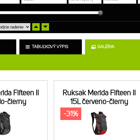
TABUĽKOVÝ VÝPIS
GALÉRIA
da Fifteen II
Ruksak Merida Fifteen II
do-čierny
15L červeno-čierny
-31%