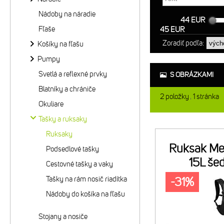
Nádoby na náradie
44 EUR
Fľaše
45 EUR
Zoradiť podľa:
Košíky na fľašu
Pumpy
Svetlá a reflexné prvky
S OBRÁZKAMI
Blatníky a chrániče
2
položky
1
stránka
Okuliare
Tašky a ruksaky
Ruksaky
Ruksak Meri
Podsedlové tašky
15L še
Cestovné tašky a vaky
Tašky na rám nosič riadítka
-31%
Nádoby do košíka na fľašu
Stojany a nosiče