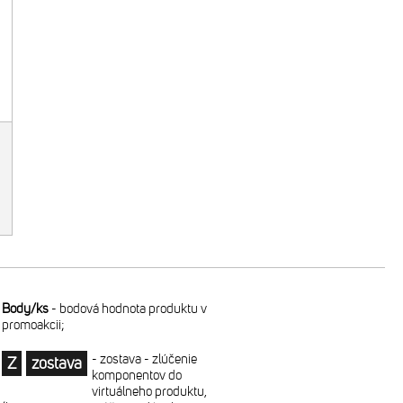
Body/ks
-
bodová hodnota produktu v
promoakcii;
-
zostava - zlúčenie
Z
zostava
komponentov do
virtuálneho produktu,