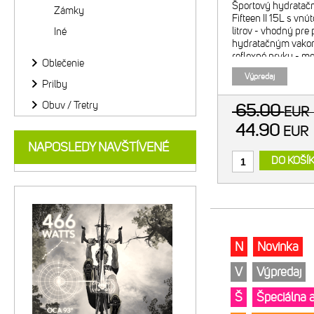
Športový hydratač
Zámky
Fifteen II 15L s v
litrov - vhodný pre 
Iné
hydratačným vakom 
reflexné prvky - m
Oblečenie
zadného svetla - s
Výpredaj
príručné náradie - 
Prilby
Obuv / Tretry
65.00
EU
44.90
EUR
NAPOSLEDY NAVŠTÍVENÉ
DO KOŠÍ
N
Novinka
V
Výpredaj
Š
Špeciálna 