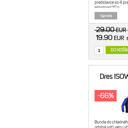
predstavce so 4 pr
Hmotnosť 10 g.
Výpredaj
29.00
EU
19.90
EUR
DO KOŠÍ
Dres ISO
-66%
Bunda do chladného
odolná voči vetru v