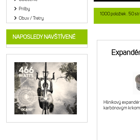
Prilby
1000
položiek
50
st
Obuv / Tretry
NAPOSLEDY NAVŠTÍVENÉ
Expandér
Hliníkový expandér 
karbónovým krkom 