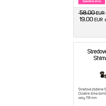
Špeciálna akcia
58.00
EU
19.00
EUR
Stredov
Shim
Stredové zloženie
Octalink šírka dom
osky 118 mm