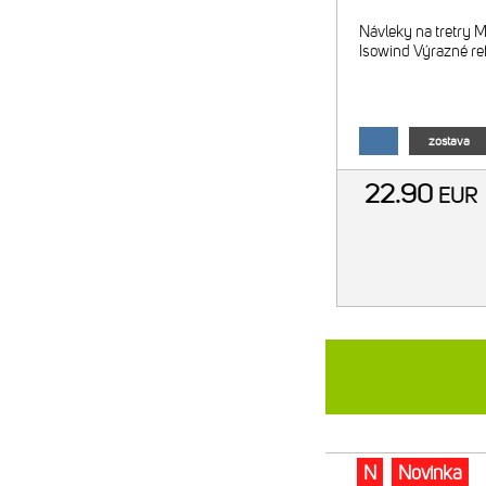
Návleky na tretry M
Isowind Výrazné re
zostava
22.90
EUR
N
Novinka