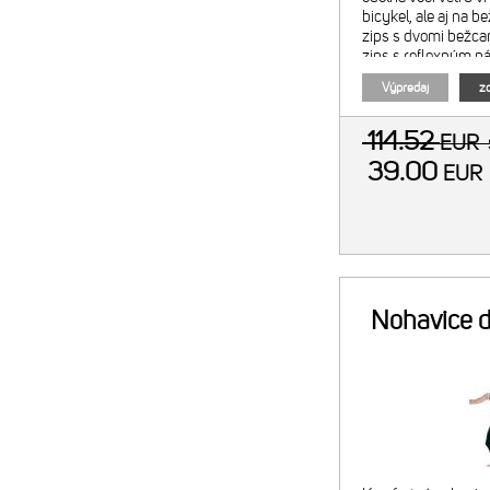
bicykel, ale aj na b
zips s dvomi bežca
zips s reflexným p
Výpredaj
zo
114.52
EUR
39.00
EU
Nohavice d