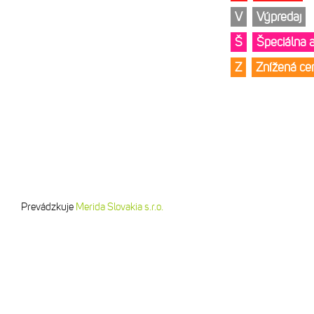
V
Výpredaj
Š
Špeciálna 
Z
Znížená c
Prevádzkuje
Merida Slovakia s.r.o.