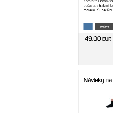
Komfortné nohavic
počasia, s trakmi, b
materiál: Super Ro
zostava
49.00
EU
Návleky na 