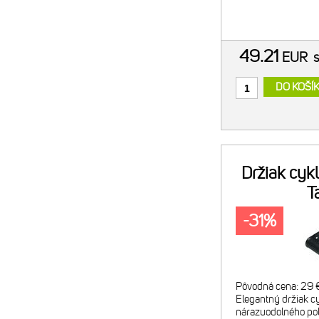
49.21
EUR
DO KOŠÍ
Držiak cyk
T
-31%
Pôvodná cena: 29 €
Elegantný držiak cy
nárazuodolného po