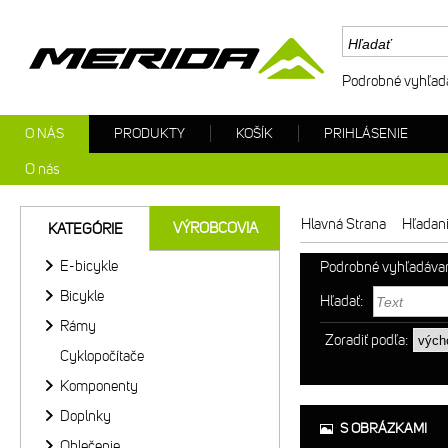
Podrobné vyhľad
O NÁS
PRODUKTY
KOŠÍK
PRIHLÁSENIE
O nás
Hlavná Strana
Hľadan
VÝROBCOVIA
KATEGÓRIE
E-bicykle
Podrobné vyhľadáva
Bicykle
Hľadať:
Rámy
Zoradiť podľa:
Cyklopočítače
Komponenty
Doplnky
S OBRÁZKAMI
Oblečenie