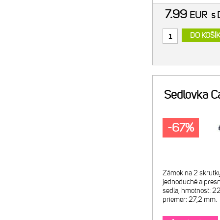
7.99
EUR
s
DO KOŠÍ
Sedlovka C
-67%
Zámok na 2 skrutk
jednoduché a presn
sedla, hmotnosť: 2
priemer: 27,2 mm.