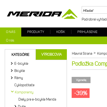
Podrobné vyhľad
O NÁS
PRODUKTY
KOŠÍK
PRIHLÁSENIE
O nás
>
Hlavná Strana
Kompo
VÝROBCOVIA
KATEGÓRIE
Podložka Com
E-bicykle
Bicykle
Rámy
Výpredaj
Cyklopočítače
-39%
Komponenty
Diely pre e-bicykle Merida
Duše