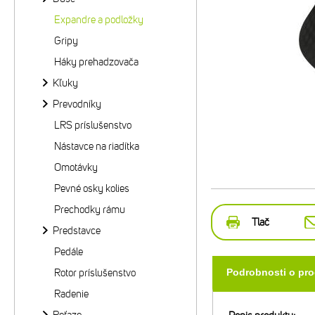
Expandre a podložky
Gripy
Háky prehadzovača
Kľuky
Prevodníky
LRS príslušenstvo
Nástavce na riadítka
Omotávky
Pevné osky kolies
Prechodky rámu
Tlač
Predstavce
Pedále
Rotor príslušenstvo
Podrobnosti o pr
Radenie