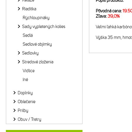
Reťaze
Popis produktu:
Riadítka
Pôvodná cena:
19.5
Zľava:
39,0%
Rýchloupináky
Sady vypletených kolies
Veľmi ľahká karbóno
Sedlá
Výška 35 mm, hmotn
Sedlové objímky
Sedlovky
Stredové zloženia
Vidlice
Iné
Doplnky
Oblečenie
Prilby
Obuv / Tretry