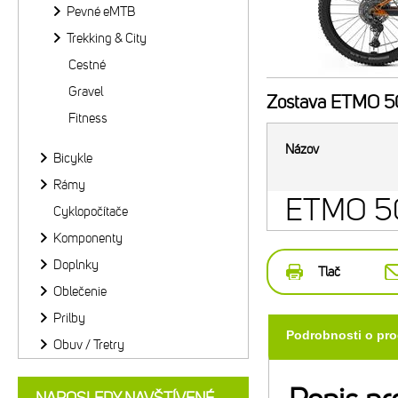
Pevné eMTB
Trekking & City
Cestné
Gravel
Zostava
ETMO 50
Fitness
Názov
Bicykle
Rámy
ETMO 5
Cyklopočítače
Komponenty
Doplnky
Tlač
Oblečenie
Prilby
Podrobnosti o pr
Obuv / Tretry