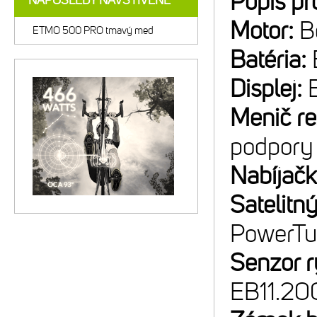
Popis pr
NAPOSLEDY NAVŠTÍVENÉ
Motor:
B
ETMO 500 PRO tmavý med
Batéria:
Displej:
Menič r
podpory
Nabíjač
Satelitný
PowerT
Senzor r
EB11.20