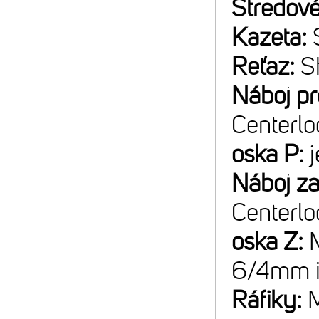
Stredové
Kazeta:
Reťaz:
S
Náboj p
Centerlo
oska P:
Náboj z
Centerlo
oska Z:
6/4mm 
Ráfiky: