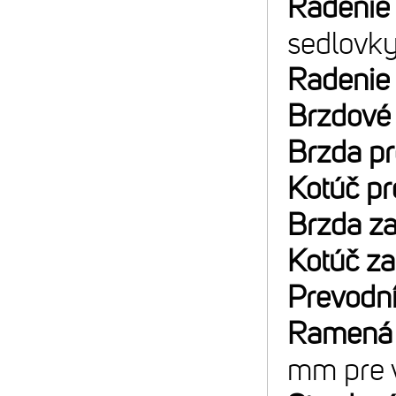
Radenie
sedlovk
Radenie
Brzdové
Brzda p
Kotúč p
Brzda z
Kotúč z
Prevodn
Ramená 
mm pre v