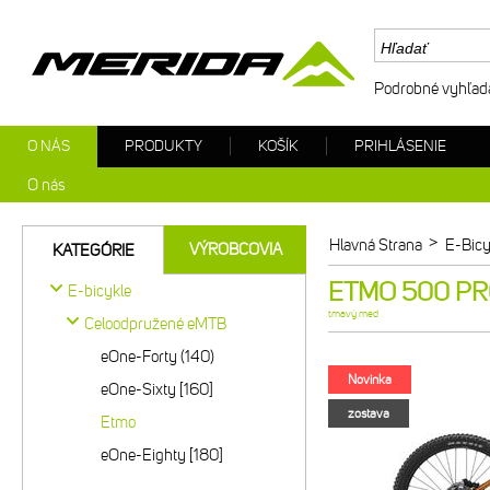
Podrobné vyhľad
O NÁS
PRODUKTY
KOŠÍK
PRIHLÁSENIE
O nás
>
Hlavná Strana
E-Bicy
VÝROBCOVIA
KATEGÓRIE
ETMO 500 PR
E-bicykle
tmavý med
Celoodpružené eMTB
eOne-Forty (140)
Novinka
eOne-Sixty [160]
zostava
Etmo
eOne-Eighty [180]