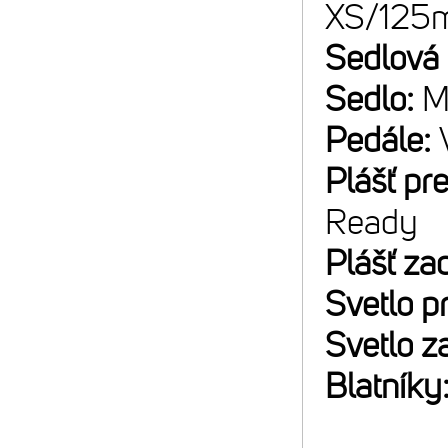
XS/125
Sedlová
Sedlo:
M
Pedále:
Plášť pr
Ready
Plášť za
Svetlo p
Svetlo z
Blatníky