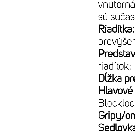
vnútorná
sú súčas
Riadítka
prevýše
Predsta
riadítok;
Dĺžka pr
Hlavové 
Blockloc
Gripy/o
Sedlovk