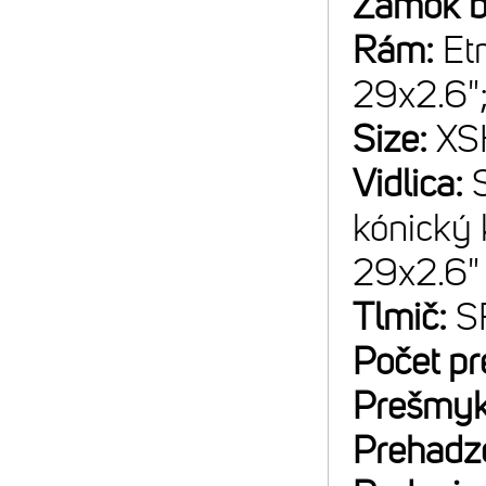
Zámok b
Rám:
Et
29x2.6";
Size:
XS
Vidlica:
kónický 
29x2.6"
Tlmič:
S
Počet p
Prešmyk
Prehadz