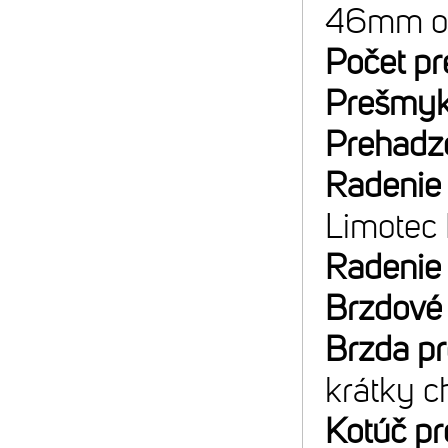
46mm off
Počet p
Prešmyk
Prehadz
Radenie
Limote
Radenie
Brzdové
Brzda p
krátky c
Kotúč p