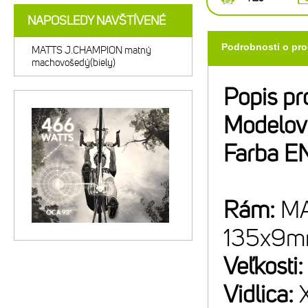
NAPOSLEDY NAVŠTÍVENÉ
Podrobnosti o pr
MATTS J.CHAMPION matný
machovošedý(biely)
Popis pr
Modelov
Farba E
Rám:
MA
135x9m
Veľkosti
Vidlica: