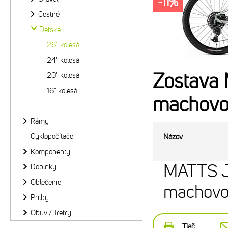
-11%
Cestné
Detské
26" kolesá
24" kolesá
Zostava
20" kolesá
16" kolesá
machovoš
Rámy
Cyklopočítače
Názov
Komponenty
MATTS 
Doplnky
Oblečenie
machovoš
Prilby
Obuv / Tretry
Tlač