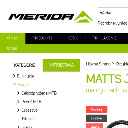
Podrobné vyhľad
O NÁS
PRODUKTY
KOŠÍK
PRIHLÁSENIE
O nás
>
Hlavná Strana
Bicykl
VÝROBCOVIA
KATEGÓRIE
MATTS J
E-bicykle
Bicykle
matný machovoš
Celoodpružené MTB
Pevné MTB
Novinka
Crossové
Fitness
zostava
Gravel