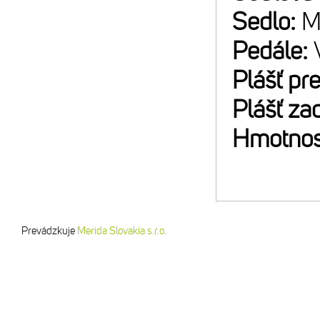
Sedlo:
M
Pedále:
Plášť pr
Plášť za
Hmotnos
Prevádzkuje
Merida Slovakia s.r.o.