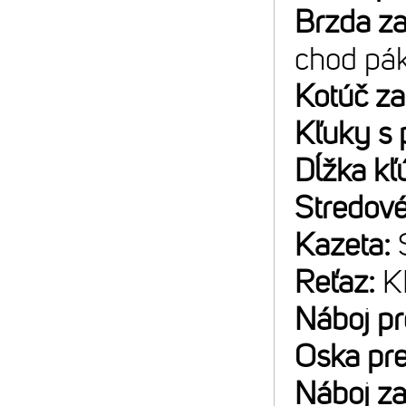
Brzda z
chod pá
Kotúč z
Kľuky s 
Dĺžka kľ
Stredové
Kazeta:
Reťaz:
K
Náboj p
Oska pr
Náboj z