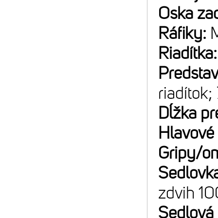
Oska za
Ráfiky:
M
Riadítka
Predsta
riadítok;
Dĺžka pr
Hlavové 
Gripy/o
Sedlovk
zdvih 1
Sedlová