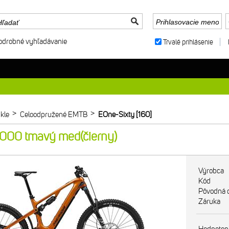
odrobné vyhľadávanie
Trvalé prihlásenie
>
>
kle
Celoodpružené EMTB
EOne-Sixty [160]
000 tmavý med(čierny)
Výrobca
Kód
Pôvodná 
Záruka