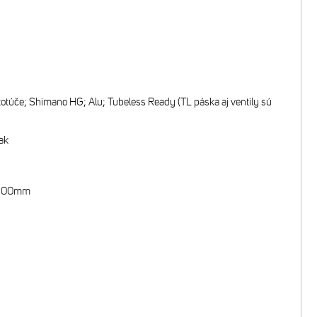
úče; Shimano HG; Alu; Tubeless Ready (TL páska aj ventily sú
ak
0-200mm