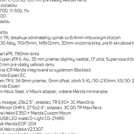
no FC-E8150; 165 mm pre všetky veľkosti rámu
e súčasťou
00; 11-50z; 11s
500
časťou
asťou
rt TR; obsahuje odnímateľný upinák so 6/4mm imbusovým kľúčom
0 Alloy; 110x15mm; 148x12mm; 30mm vnútorná šírka; pre 6-skrutkové kot
ert eTR; 780mm šírka
xpert eTR II; Alu; 35 mm priemer objímky riadítok; 0° uhol; Supernova drži
 mm pre všetky veľkosti rámu
ros ICR Merida integrované so systémom Blocklock
ida Expert EC
eam TR II; 34.9mm priemer; 0mm offset; zdvih S-XL/30-230mm, XS/3
rida Expert
m Altius Steel; V-Mount adaptér; vrátane Merida minináradia
 Assegai; 29x2.5"; skladací; TR EXO+ 3C MaxxGrip
Minion DHR II; 27.5x2.4"; skladací; 3C DD TR MaxxTerra
ne Hekto E350 + Merida Custom Mount
 USB LED svetlo D-Light CG-214RG
ník Merida EOF-204
da Velcro páska V23307