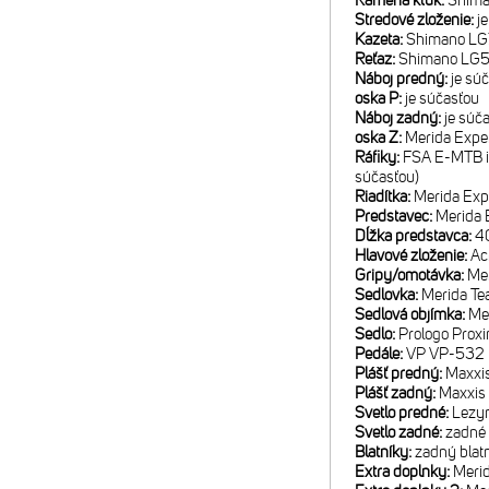
Ramená kľúk:
Shima
Stredové zloženie:
j
Kazeta:
Shimano LG7
Reťaz:
Shimano LG
Náboj predný:
je sú
oska P:
je súčasťou
Náboj zadný:
je súč
oska Z:
Merida Expe
Ráfiky:
FSA E-MTB i3
súčasťou)
Riadítka:
Merida Exp
Predstavec:
Merida E
Dĺžka predstavca:
40
Hlavové zloženie:
Ac
Gripy/omotávka:
Mer
Sedlovka:
Merida T
Sedlová objímka:
Me
Sedlo:
Prologo Proxi
Pedále:
VP VP-532
Plášť predný:
Maxxis
Plášť zadný:
Maxxis 
Svetlo predné:
Lezy
Svetlo zadné:
zadné
Blatníky:
zadný blat
Extra doplnky:
Meri