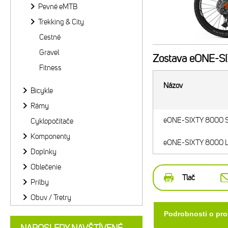
Pevné eMTB
Trekking & City
Cestné
Gravel
Zostava
eONE-SI
Fitness
Názov
Bicykle
Rámy
eONE-SIXTY 8000 S
Cyklopočítače
Komponenty
eONE-SIXTY 8000 L
Doplnky
Oblečenie
Tlač
Prilby
Obuv / Tretry
Podrobnosti o pr