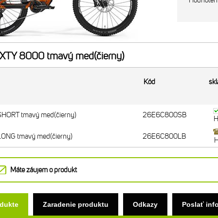
Hodnoten
XTY 8000 tmavý med(čierny)
Kód
sk
HORT tmavý med(čierny)
26E6C800SB
H
ONG tmavý med(čierny)
26E6C800LB
H
Máte záujem o produkt
odukte
Zaradenie produktu
Odkazy
Poslať inf