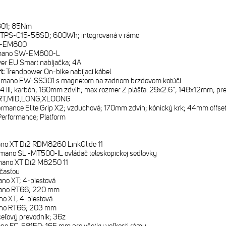
801; 85Nm
 TPS-C15-58SD; 600Wh; integrovaná v ráme
C-EM800
mano SW-EM800-L
er EU Smart nabíjačka; 4A
rt:
Trendpower On-bike nabíjací kábel
imano EW-SS301 s magnetom na zadnom brzdovom kotúči
4 III; karbón; 160mm zdvih; max.rozmer Z plášťa: 29x2.6"; 148x12mm; pre
T,MID,LONG,XLOONG
rmance Elite Grip X2; vzduchová; 170mm zdvih; kónický krk; 44mm offset 
Performance; Platform
no XT Di2 RDM8260 LinkGlide 11
mano SL -MT500-IL ovládač teleskopickej sedlovky
mano XT Di2 M8250 11
časťou
no XT; 4-piestová
ano RT66; 220 mm
o XT; 4-piestová
no RT66; 203 mm
ceľový prevodník; 36z