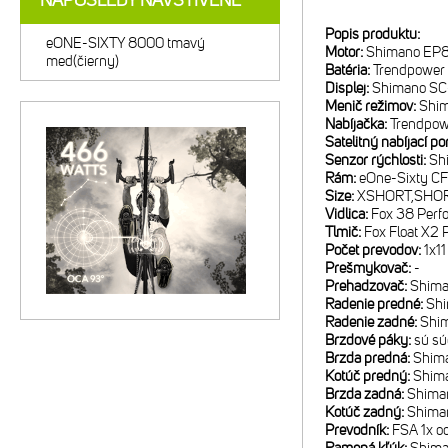
NAPOSLEDY NAVŠTÍVENÉ
Popis produktu:
eONE-SIXTY 8000 tmavý
Motor:
Shimano EP
med(čierny)
Batéria:
Trendpower
Displej:
Shimano S
Menič režimov:
Shi
Nabíjačka:
Trendpow
Satelitný nabíjací po
Senzor rýchlosti:
Sh
Rám:
eOne-Sixty CF
Size:
XSHORT,SHOR
Vidlica:
Fox 38 Perfo
Tlmič:
Fox Float X2 
Počet prevodov:
1x11
Prešmykovač:
-
Prehadzovač:
Shima
Radenie predné:
Shi
Radenie zadné:
Shi
Brzdové páky:
sú sú
Brzda predná:
Shima
Kotúč predný:
Shim
Brzda zadná:
Shiman
Kotúč zadný:
Shima
Prevodník:
FSA 1x o