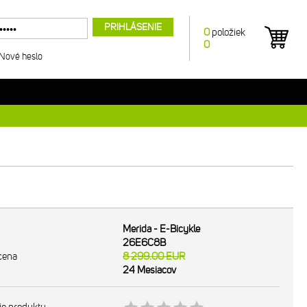
PRIHLÁSENIE
0
položiek
0
Nové heslo
Merida - E-Bicykle
26E6C8B
cena
8 299.00
EUR
24 Mesiacov