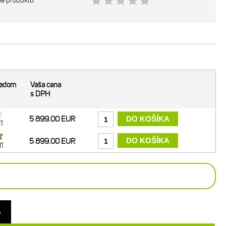
ie produktu
ladom
Vaša cena
s DPH
5 899.00 EUR
1
5 899.00 EUR
1
o