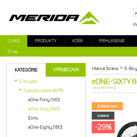
P
O NÁS
PRODUKTY
KOŠÍK
PRIHLÁSENIE
O nás
>
Hlavná Strana
E-Bicy
VÝROBCOVIA
KATEGÓRIE
eONE-SIXTY 8
E-bicykle
tmavý med (čierny)
Celoodpružené eMTB
eOne-Forty (140)
Znížená cena
eOne-Sixty [160]
zostava
Etmo
-29%
eOne-Eighty [180]