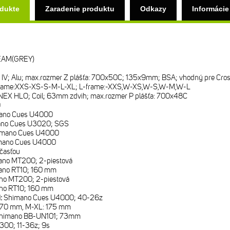
odukte
Zaradenie produktu
Odkazy
Informácie
EAM(GREY)
IV; Alu; max.rozmer Z plášťa: 700x50C; 135x9mm; BSA; vhodný pre Cro
rame:XXS-XS-S-M-L-XL; L-frame:-XXS,W-XS,W-S,W-M,W-L
NEX HLO; Coil; 63mm zdvih; max.rozmer P plášťa: 700x48C
9
ano Cues U4000
no Cues U3020; SGS
imano Cues U4000
mano Cues U4000
časťou
ano MT200; 2-piestová
ano RT10; 160 mm
no MT200; 2-piestová
no RT10; 160 mm
i:
Shimano Cues U4000; 40-26z
170 mm, M-XL: 175 mm
himano BB-UN101; 73mm
300; 11-36z; 9s