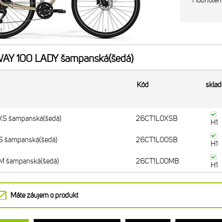
Hodnoten
Y 100 LADY šampanská(šedá)
Kód
skla
S šampanská(šedá)
26CT1L0XSB
H1
 šampanská(šedá)
26CT1L00SB
H1
 šampanská(šedá)
26CT1L00MB
H1
Máte záujem o produkt