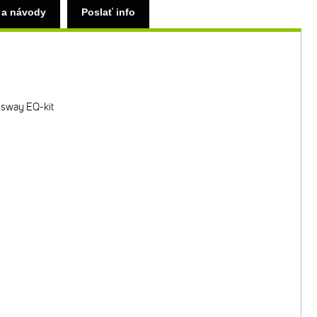
 a návody
Poslať info
ssway EQ-kit