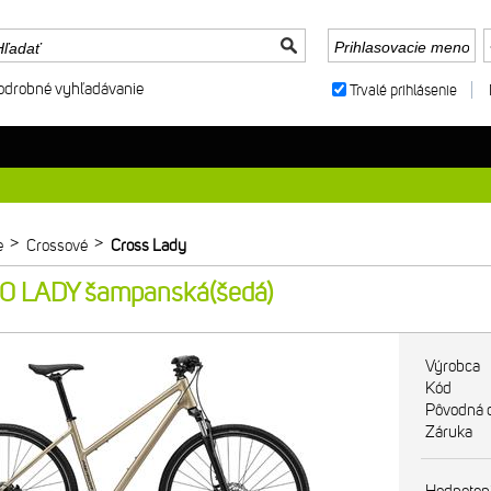
odrobné vyhľadávanie
Trvalé prihlásenie
>
>
e
Crossové
Cross Lady
 LADY šampanská(šedá)
Výrobca
Kód
Pôvodná 
Záruka