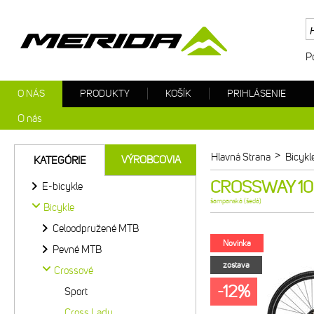
P
O NÁS
PRODUKTY
KOŠÍK
PRIHLÁSENIE
O nás
>
Hlavná Strana
Bicykl
VÝROBCOVIA
KATEGÓRIE
CROSSWAY 100
E-bicykle
šampanská (šedá)
Bicykle
Celoodpružené MTB
Novinka
Pevné MTB
zostava
Crossové
-12%
Sport
Cross Lady