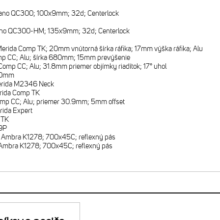
ano QC300; 100x9mm; 32d; Centerlock
no QC300-HM; 135x9mm; 32d; Centerlock
erida Comp TK; 20mm vnútorná šírka ráfika; 17mm výška ráfika; Alu
p CC; Alu; šírka 680mm; 15mm prevýšenie
Comp CC; Alu; 31.8mm priemer objímky riadítok; 17° uhol
0mm
rida M2346 Neck
rida Comp TK
mp CC; Alu; priemer 30.9mm; 5mm offset
rida Expert
 TK
9P
 Ambra K1278; 700x45C; reflexný pás
Ambra K1278; 700x45C; reflexný pás