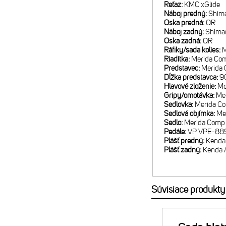
Reťaz:
KMC xGlide
Náboj predný:
Shim
Oska predná:
QR
Náboj zadný:
Shima
Oska zadná:
QR
Ráfiky/sada kolies:
M
Riadítka:
Merida Com
Predstavec:
Merida 
Dĺžka predstavca:
9
Hlavové zloženie:
Me
Gripy/omotávka:
Me
Sedlovka:
Merida Co
Sedlová objímka:
Me
Sedlo:
Merida Comp
Pedále:
VP VPE-88
Plášť predný:
Kenda
Plášť zadný:
Kenda 
Súvisiace produkty