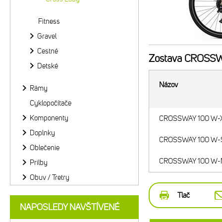
Fitness
Gravel
Cestné
Zostava
CROSSWA
Detské
Názov
Rámy
Cyklopočítače
Komponenty
CROSSWAY 100 W-X
Doplnky
CROSSWAY 100 W-S
Oblečenie
CROSSWAY 100 W-M
Prilby
Obuv / Tretry
Tlač
NAPOSLEDY NAVŠTÍVENÉ