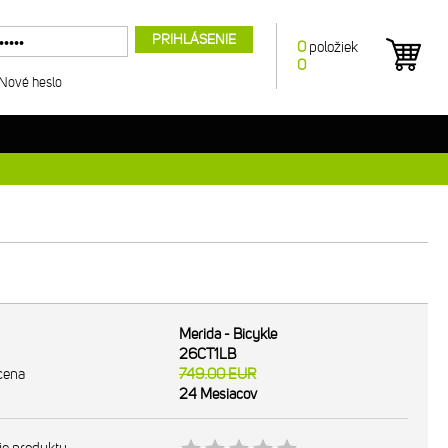
PRIHLÁSENIE
0
položiek
0
Nové heslo
Merida - Bicykle
26CT1LB
cena
749.00
EUR
24 Mesiacov