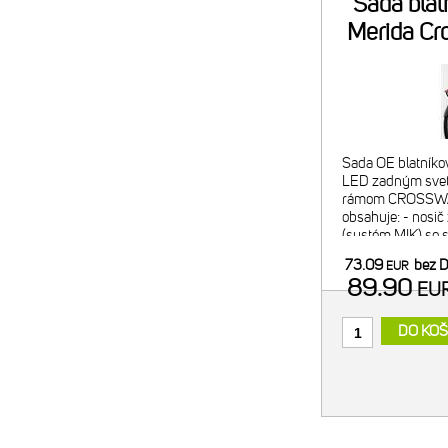
Sada blat
Merida Cr
E
Sada OE blatníkov
LED zadným svetl
rámom CROSSWAY
obsahuje: - nosič z
(systém MIK) so 
nosnosť 25 kg, I
73.09
bez 
EUR
blatník z odolného
89.90
EU
DO KOŠ