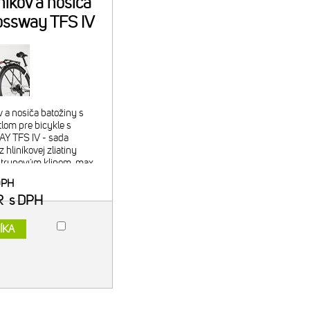
níkov a nosiča
ossway TFS IV
Q Kit
 a nosiča batožiny s
om pre bicykle s
 TFS IV - sada
 hliníkovej zliatiny
strunovým klipom, max.
SO11243 - predný
DPH
 plastu, vonkajš
R
s DPH
ÍKA