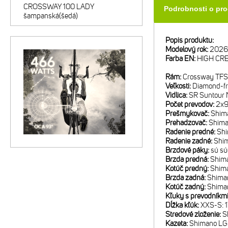
CROSSWAY 100 LADY
Podrobnosti o pr
šampanská(šedá)
Popis produktu:
Modelový rok:
2026
Farba EN:
HIGH CR
Rám:
Crossway TFS 
Veľkosti:
Diamond-f
Vidlica:
SR Suntour 
Počet prevodov:
2x
Prešmykovač:
Shim
Prehadzovač:
Shima
Radenie predné:
Sh
Radenie zadné:
Shi
Brzdové páky:
sú sú
Brzda predná:
Shim
Kotúč predný:
Shim
Brzda zadná:
Shima
Kotúč zadný:
Shima
Kľuky s prevodníkm
Dĺžka kľúk:
XXS-S: 
Stredové zloženie:
S
Kazeta:
Shimano LG