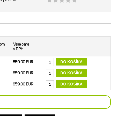
ie produktu
dom
Vaša cena
s DPH
659.00 EUR
659.00 EUR
659.00 EUR